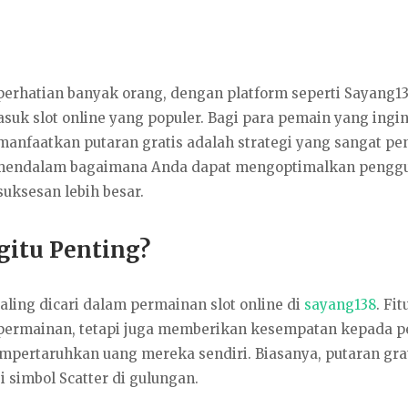
 perhatian banyak orang, dengan platform seperti Sayang1
uk slot online yang populer. Bagi para pemain yang ingi
faatkan putaran gratis adalah strategi yang sangat pen
ara mendalam bagaimana Anda dapat mengoptimalkan peng
suksesan lebih besar.
gitu Penting?
paling dicari dalam permainan slot online di
sayang138
. Fit
ermainan, tetapi juga memberikan kesempatan kepada 
ertaruhkan uang mereka sendiri. Biasanya, putaran gra
simbol Scatter di gulungan.