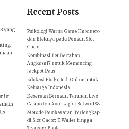
Recent Posts
38 yang
Psikologi Warna Game Habanero
n
dan Efeknya pada Pemain Slot
ting.
Gacor
gunaan
Kombinasi Bet Bertahap
Angkasa17 untuk Memancing
Jackpot Paus
Edukasi Risiko Judi Online untuk
Keluarga Indonesia
Keseruan Bermain Taruhan Live
ur ini
Casino Ion Anti-Lag di Betwin188
pemain
tis
Metode Pembayaran Terlengkap
di Slot Gacor: E-Wallet hingga
Transfer Bank