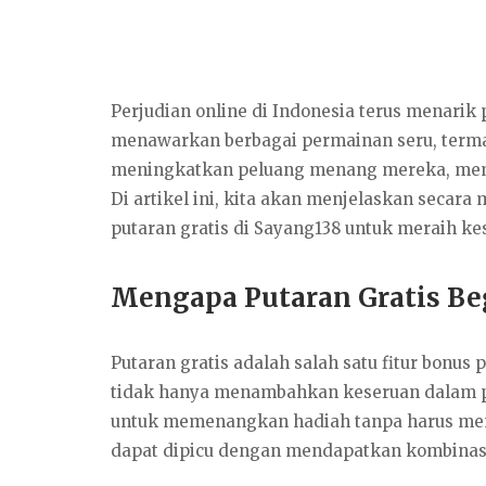
Perjudian online di Indonesia terus menarik
menawarkan berbagai permainan seru, termas
meningkatkan peluang menang mereka, meman
Di artikel ini, kita akan menjelaskan sec
putaran gratis di Sayang138 untuk meraih ke
Mengapa Putaran Gratis Be
Putaran gratis adalah salah satu fitur bonus 
tidak hanya menambahkan keseruan dalam p
untuk memenangkan hadiah tanpa harus memp
dapat dipicu dengan mendapatkan kombinasi 