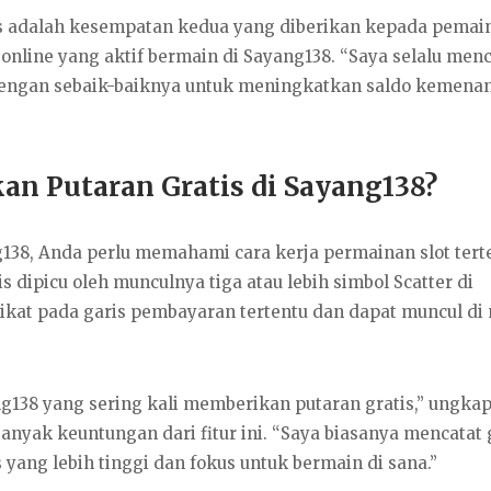
s adalah kesempatan kedua yang diberikan kepada pemai
online yang aktif bermain di Sayang138. “Saya selalu men
dengan sebaik-baiknya untuk meningkatkan saldo kemena
n Putaran Gratis di Sayang138?
138, Anda perlu memahami cara kerja permainan slot tert
dipicu oleh munculnya tiga atau lebih simbol Scatter di
terikat pada garis pembayaran tertentu dan dapat muncul d
g138 yang sering kali memberikan putaran gratis,” ungkap
anyak keuntungan dari fitur ini. “Saya biasanya mencatat
yang lebih tinggi dan fokus untuk bermain di sana.”