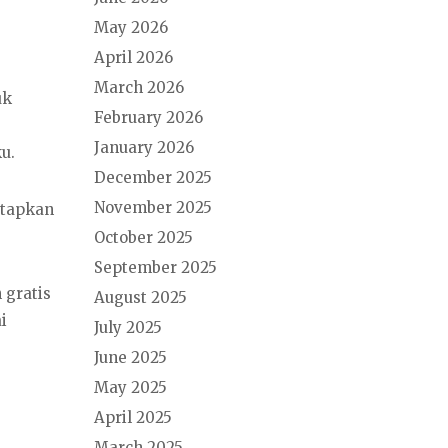
May 2026
April 2026
March 2026
uk
February 2026
January 2026
u.
December 2025
November 2025
etapkan
October 2025
September 2025
 gratis
August 2025
i
July 2025
June 2025
May 2025
April 2025
March 2025