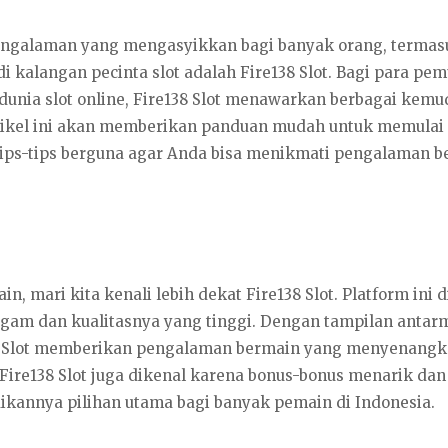
engalaman yang mengasyikkan bagi banyak orang, termas
di kalangan pecinta slot adalah Fire138 Slot. Bagi para pem
unia slot online, Fire138 Slot menawarkan berbagai kem
Artikel ini akan memberikan panduan mudah untuk memulai
tips-tips berguna agar Anda bisa menikmati pengalaman be
 mari kita kenali lebih dekat Fire138 Slot. Platform ini 
agam dan kualitasnya yang tinggi. Dengan tampilan antar
138 Slot memberikan pengalaman bermain yang menyenang
Fire138 Slot juga dikenal karena bonus-bonus menarik dan
kannya pilihan utama bagi banyak pemain di Indonesia.