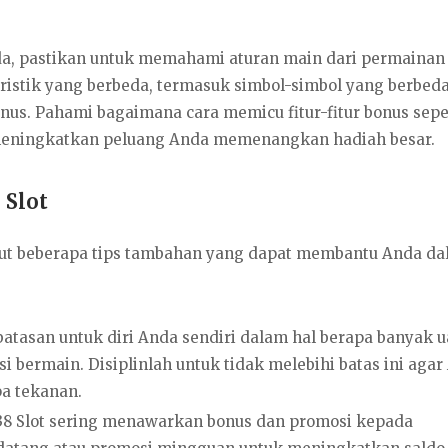
, pastikan untuk memahami aturan main dari permainan 
eristik yang berbeda, termasuk simbol-simbol yang berbeda
bonus. Pahami bagaimana cara memicu fitur-fitur bonus sepe
uk meningkatkan peluang Anda memenangkan hadiah besar.
 Slot
kut beberapa tips tambahan yang dapat membantu Anda d
atasan untuk diri Anda sendiri dalam hal berapa banyak 
i bermain. Disiplinlah untuk tidak melebihi batas ini agar
a tekanan.
38 Slot sering menawarkan bonus dan promosi kepada