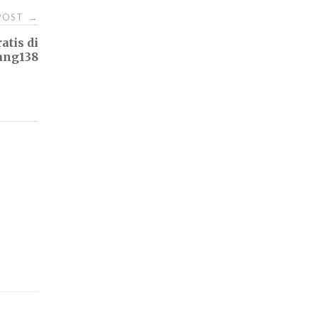
 POST
→
tis di
ang138