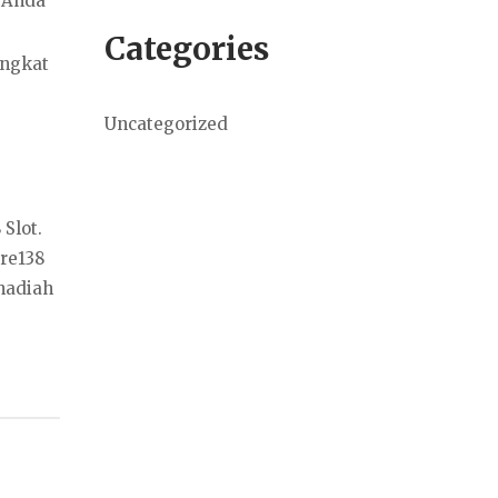
 Anda
Categories
angkat
Uncategorized
Slot.
re138
hadiah