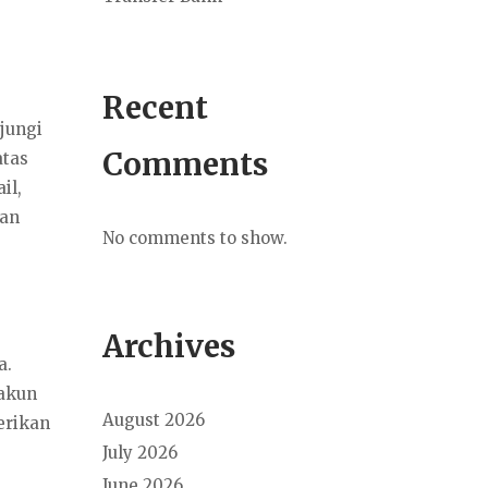
Recent
jungi
Comments
atas
il,
kan
No comments to show.
Archives
a.
 akun
August 2026
berikan
July 2026
June 2026