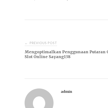
Post
PREVIOUS POST
←
Mengoptimalkan Penggunaan Putaran Gr
navigation
Slot Online Sayang138
admin