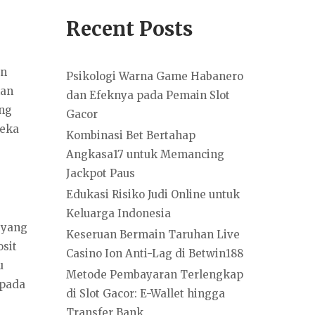
Recent Posts
an
Psikologi Warna Game Habanero
kan
dan Efeknya pada Pemain Slot
ang
Gacor
reka
Kombinasi Bet Bertahap
Angkasa17 untuk Memancing
Jackpot Paus
Edukasi Risiko Judi Online untuk
Keluarga Indonesia
 yang
Keseruan Bermain Taruhan Live
sit
Casino Ion Anti-Lag di Betwin188
u
Metode Pembayaran Terlengkap
epada
di Slot Gacor: E-Wallet hingga
Transfer Bank