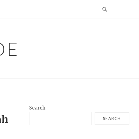
DE
Search
ah
SEARCH