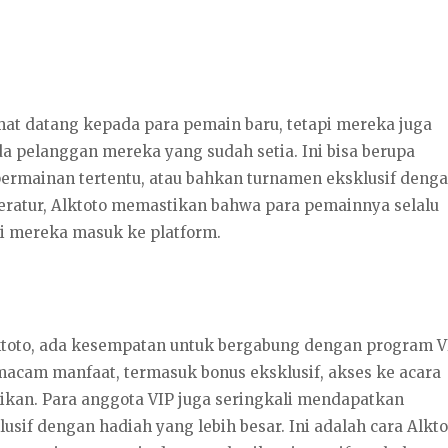
at datang kepada para pemain baru, tetapi mereka juga
 pelanggan mereka yang sudah setia. Ini bisa berupa
permainan tertentu, atau bahkan turnamen eksklusif deng
teratur, Alktoto memastikan bahwa para pemainnya selalu
li mereka masuk ke platform.
lktoto, ada kesempatan untuk bergabung dengan program V
acam manfaat, termasuk bonus eksklusif, akses ke acara
ikan. Para anggota VIP juga seringkali mendapatkan
if dengan hadiah yang lebih besar. Ini adalah cara Alkto