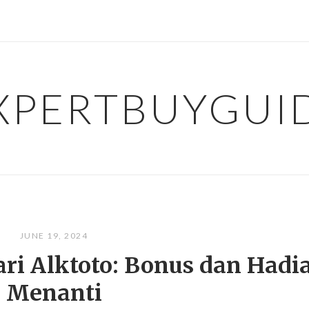
XPERTBUYGUI
JUNE 19, 2024
ri Alktoto: Bonus dan Hadi
Menanti