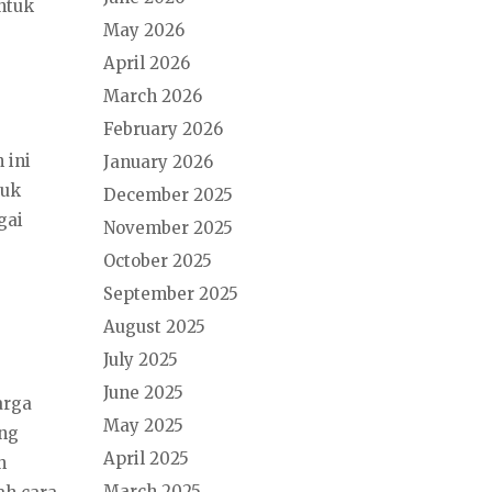
ntuk
May 2026
April 2026
March 2026
February 2026
 ini
January 2026
tuk
December 2025
gai
November 2025
October 2025
September 2025
August 2025
July 2025
June 2025
arga
May 2025
ang
April 2025
n
March 2025