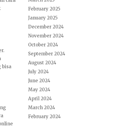
ah cara
k
February 2025
January 2025
December 2024
November 2024
October 2024
r.
September 2024
a
August 2024
 bisa
July 2024
June 2024
May 2024
April 2024
March 2024
ang
ra
February 2024
online