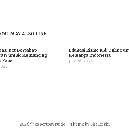
YOU MAY ALSO LIKE
asi Bet Bertahap
Edukasi Risiko Judi Online u
a17 untuk Memancing
Keluarga Indonesia
t Paus
July 26, 2026
 2026
2026 © expertbuyguide
Theme by
SiteOrigin