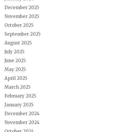
December 2025
November 2025
October 2025
September 2025
August 2025
July 2025
June 2025
May 2025
April 2025
March 2025
February 2025
January 2025
December 2024
November 2024
October 2024