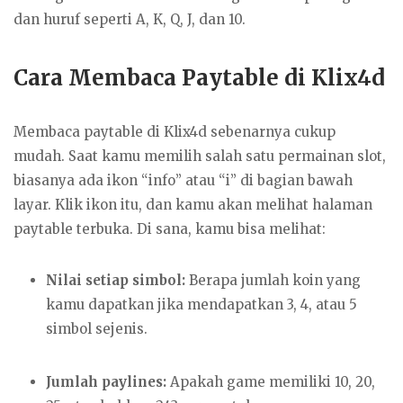
dan huruf seperti A, K, Q, J, dan 10.
Cara Membaca Paytable di Klix4d
Membaca paytable di Klix4d sebenarnya cukup
mudah. Saat kamu memilih salah satu permainan slot,
biasanya ada ikon “info” atau “i” di bagian bawah
layar. Klik ikon itu, dan kamu akan melihat halaman
paytable terbuka. Di sana, kamu bisa melihat:
Nilai setiap simbol:
Berapa jumlah koin yang
kamu dapatkan jika mendapatkan 3, 4, atau 5
simbol sejenis.
Jumlah paylines:
Apakah game memiliki 10, 20,