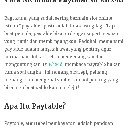
Bagi kamu yang sudah sering bermain slot online,
istilah “paytable” pasti sudah tidak asing lagi. Tapi
buat pemula, paytable bisa terdengar seperti sesuatu
yang rumit dan membingungkan. Padahal, memahami
paytable adalah langkah awal yang penting agar
permainan slot jadi lebih menyenangkan dan
menguntungkan. Di
Klix4d
, membaca paytable bukan
cuma soal angka—ini tentang strategi, peluang
menang, dan mengenal simbol-simbol penting yang
bisa membuat saldo kamu melejit!
Apa Itu Paytable?
Paytable, atau tabel pembayaran, adalah panduan