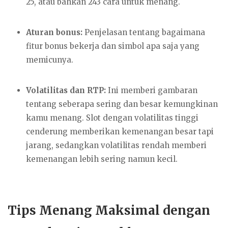
25, atau bahkan 243 cara untuk menang.
Aturan bonus:
Penjelasan tentang bagaimana
fitur bonus bekerja dan simbol apa saja yang
memicunya.
Volatilitas dan RTP:
Ini memberi gambaran
tentang seberapa sering dan besar kemungkinan
kamu menang. Slot dengan volatilitas tinggi
cenderung memberikan kemenangan besar tapi
jarang, sedangkan volatilitas rendah memberi
kemenangan lebih sering namun kecil.
Tips Menang Maksimal dengan