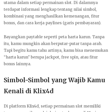
utama dalam setiap permainan slot. Di dalamnya
terdapat informasi lengkap tentang nilai simbol,
kombinasi yang menghasilkan kemenangan, fitur
bonus, dan cara kerja paylines (garis pembayaran).
Bayangkan paytable seperti peta harta karun. Tanpa
itu, kamu mungkin akan berputar-putar tanpa arah.
Tapi begitu kamu tahu artinya, kamu bisa menemukan
“harta karun” berupa jackpot, free spin, atau fitur
bonus lainnya.
Simbol-Simbol yang Wajib Kamu
Kenali di Klix4d
Di platform Klix4d, setiap permainan slot memiliki