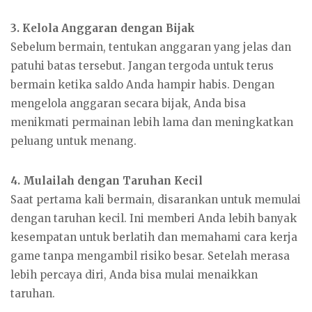
3. Kelola Anggaran dengan Bijak
Sebelum bermain, tentukan anggaran yang jelas dan
patuhi batas tersebut. Jangan tergoda untuk terus
bermain ketika saldo Anda hampir habis. Dengan
mengelola anggaran secara bijak, Anda bisa
menikmati permainan lebih lama dan meningkatkan
peluang untuk menang.
4. Mulailah dengan Taruhan Kecil
Saat pertama kali bermain, disarankan untuk memulai
dengan taruhan kecil. Ini memberi Anda lebih banyak
kesempatan untuk berlatih dan memahami cara kerja
game tanpa mengambil risiko besar. Setelah merasa
lebih percaya diri, Anda bisa mulai menaikkan
taruhan.