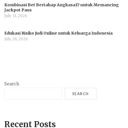
Kombinasi Bet Bertahap Angkasa17 untuk Memancing
Jackpot Paus
July 31, 2026
Edukasi Risiko Judi Online untuk Keluarga Indonesia
July 26, 2026
Search
SEARCH
Recent Posts