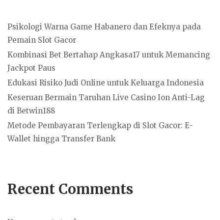
Psikologi Warna Game Habanero dan Efeknya pada
Pemain Slot Gacor
Kombinasi Bet Bertahap Angkasa17 untuk Memancing
Jackpot Paus
Edukasi Risiko Judi Online untuk Keluarga Indonesia
Keseruan Bermain Taruhan Live Casino Ion Anti-Lag
di Betwin188
Metode Pembayaran Terlengkap di Slot Gacor: E-
Wallet hingga Transfer Bank
Recent Comments