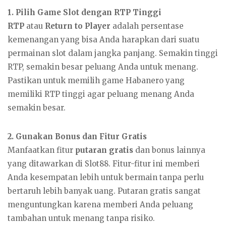
1. Pilih Game Slot dengan RTP Tinggi
RTP
atau
Return to Player
adalah persentase
kemenangan yang bisa Anda harapkan dari suatu
permainan slot dalam jangka panjang. Semakin tinggi
RTP, semakin besar peluang Anda untuk menang.
Pastikan untuk memilih game Habanero yang
memiliki RTP tinggi agar peluang menang Anda
semakin besar.
2. Gunakan Bonus dan Fitur Gratis
Manfaatkan fitur
putaran gratis
dan bonus lainnya
yang ditawarkan di Slot88. Fitur-fitur ini memberi
Anda kesempatan lebih untuk bermain tanpa perlu
bertaruh lebih banyak uang. Putaran gratis sangat
menguntungkan karena memberi Anda peluang
tambahan untuk menang tanpa risiko.