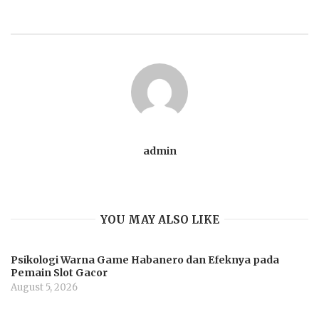
admin
YOU MAY ALSO LIKE
Psikologi Warna Game Habanero dan Efeknya pada
Pemain Slot Gacor
August 5, 2026