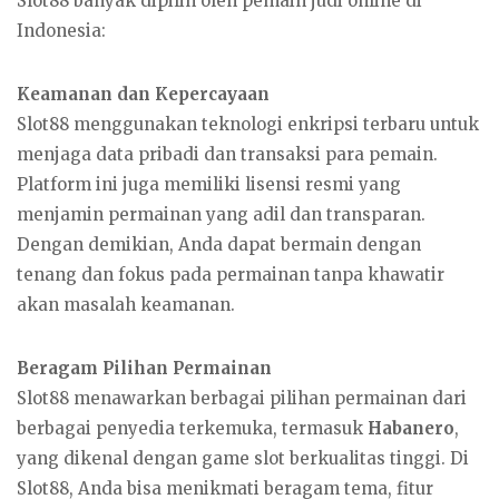
Slot88 banyak dipilih oleh pemain judi online di
Indonesia:
Keamanan dan Kepercayaan
Slot88 menggunakan teknologi enkripsi terbaru untuk
menjaga data pribadi dan transaksi para pemain.
Platform ini juga memiliki lisensi resmi yang
menjamin permainan yang adil dan transparan.
Dengan demikian, Anda dapat bermain dengan
tenang dan fokus pada permainan tanpa khawatir
akan masalah keamanan.
Beragam Pilihan Permainan
Slot88 menawarkan berbagai pilihan permainan dari
berbagai penyedia terkemuka, termasuk
Habanero
,
yang dikenal dengan game slot berkualitas tinggi. Di
Slot88, Anda bisa menikmati beragam tema, fitur