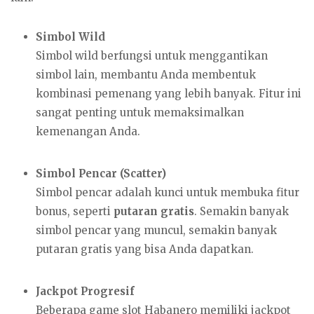
Simbol Wild
Simbol wild berfungsi untuk menggantikan
simbol lain, membantu Anda membentuk
kombinasi pemenang yang lebih banyak. Fitur ini
sangat penting untuk memaksimalkan
kemenangan Anda.
Simbol Pencar (Scatter)
Simbol pencar adalah kunci untuk membuka fitur
bonus, seperti
putaran gratis
. Semakin banyak
simbol pencar yang muncul, semakin banyak
putaran gratis yang bisa Anda dapatkan.
Jackpot Progresif
Beberapa game slot Habanero memiliki jackpot