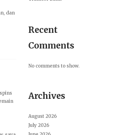
an, dan
Recent
Comments
No comments to show.
 spins
Archives
pemain
August 2026
July 2026
June 2026
gs
, saya