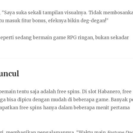
, “Saya suka sekali tampilan visualnya. Tidak membosank
u masuk fitur bonus, efeknya bikin deg-degan!”
eperti sedang bermain game RPG ringan, bukan sekadar
Muncul
pemain tentu saja adalah free spins. Di slot Habanero, free
 juga bisa dipicu dengan mudah di beberapa game. Banyak 
patkan free spins hanya dalam beberapa menit pertama
hari, membagikan pengalamannya, “Waktu main
Fortune Do