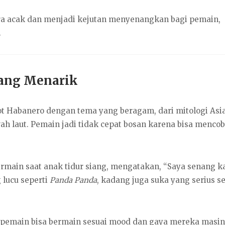
cara acak dan menjadi kejutan menyenangkan bagi pemain,
.
yang Menarik
ot Habanero dengan tema yang beragam, dari mitologi Asia
h laut. Pemain jadi tidak cepat bosan karena bisa menco
ermain saat anak tidur siang, mengatakan, “Saya senang k
 lucu seperti
Panda Panda
, kadang juga suka yang serius se
na pemain bisa bermain sesuai mood dan gaya mereka masi