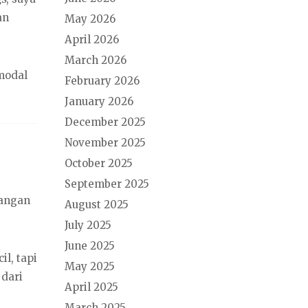
an
May 2026
April 2026
March 2026
modal
February 2026
January 2026
December 2025
November 2025
October 2025
September 2025
nangan
August 2025
July 2025
June 2025
l, tapi
May 2025
 dari
April 2025
March 2025