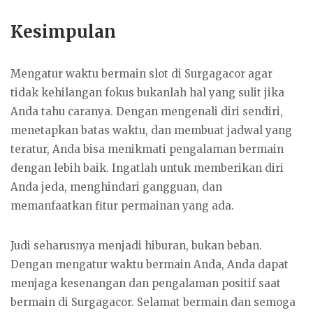
Kesimpulan
Mengatur waktu bermain slot di Surgagacor agar
tidak kehilangan fokus bukanlah hal yang sulit jika
Anda tahu caranya. Dengan mengenali diri sendiri,
menetapkan batas waktu, dan membuat jadwal yang
teratur, Anda bisa menikmati pengalaman bermain
dengan lebih baik. Ingatlah untuk memberikan diri
Anda jeda, menghindari gangguan, dan
memanfaatkan fitur permainan yang ada.
Judi seharusnya menjadi hiburan, bukan beban.
Dengan mengatur waktu bermain Anda, Anda dapat
menjaga kesenangan dan pengalaman positif saat
bermain di Surgagacor. Selamat bermain dan semoga