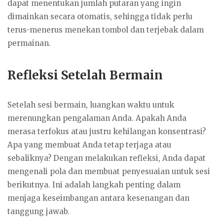
dapat menentukan jumlah putaran yang ingin
dimainkan secara otomatis, sehingga tidak perlu
terus-menerus menekan tombol dan terjebak dalam
permainan.
Refleksi Setelah Bermain
Setelah sesi bermain, luangkan waktu untuk
merenungkan pengalaman Anda. Apakah Anda
merasa terfokus atau justru kehilangan konsentrasi?
Apa yang membuat Anda tetap terjaga atau
sebaliknya? Dengan melakukan refleksi, Anda dapat
mengenali pola dan membuat penyesuaian untuk sesi
berikutnya. Ini adalah langkah penting dalam
menjaga keseimbangan antara kesenangan dan
tanggung jawab.