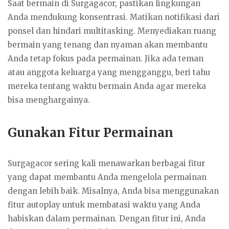
Saat bermain di Surgagacor, pastikan lingkungan
Anda mendukung konsentrasi. Matikan notifikasi dari
ponsel dan hindari multitasking. Menyediakan ruang
bermain yang tenang dan nyaman akan membantu
Anda tetap fokus pada permainan. Jika ada teman
atau anggota keluarga yang mengganggu, beri tahu
mereka tentang waktu bermain Anda agar mereka
bisa menghargainya.
Gunakan Fitur Permainan
Surgagacor sering kali menawarkan berbagai fitur
yang dapat membantu Anda mengelola permainan
dengan lebih baik. Misalnya, Anda bisa menggunakan
fitur autoplay untuk membatasi waktu yang Anda
habiskan dalam permainan. Dengan fitur ini, Anda