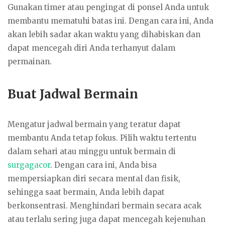
Gunakan timer atau pengingat di ponsel Anda untuk
membantu mematuhi batas ini. Dengan cara ini, Anda
akan lebih sadar akan waktu yang dihabiskan dan
dapat mencegah diri Anda terhanyut dalam
permainan.
Buat Jadwal Bermain
Mengatur jadwal bermain yang teratur dapat
membantu Anda tetap fokus. Pilih waktu tertentu
dalam sehari atau minggu untuk bermain di
surgagacor
. Dengan cara ini, Anda bisa
mempersiapkan diri secara mental dan fisik,
sehingga saat bermain, Anda lebih dapat
berkonsentrasi. Menghindari bermain secara acak
atau terlalu sering juga dapat mencegah kejenuhan