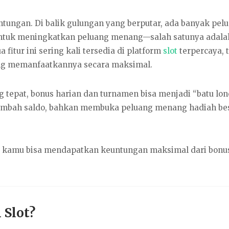
ntungan. Di balik gulungan yang berputar, ada banyak pel
ntuk meningkatkan peluang menang—salah satunya adala
ua fitur ini sering kali tersedia di platform
slot
terpercaya, 
ng memanfaatkannya secara maksimal.
g tepat, bonus harian dan turnamen bisa menjadi “batu lon
mbah saldo, bahkan membuka peluang menang hadiah be
ar kamu bisa mendapatkan keuntungan maksimal dari bonu
 Slot?