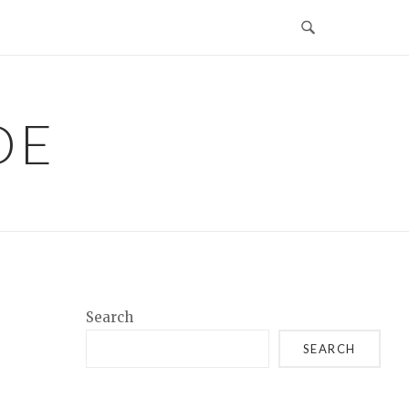
DE
Search
SEARCH