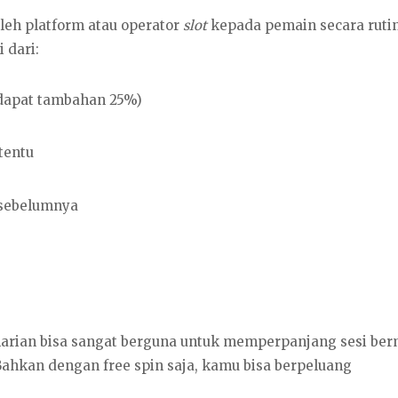
leh platform atau operator
slot
kepada pemain secara rutin
 dari:
u dapat tambahan 25%)
tentu
 sebelumnya
 harian bisa sangat berguna untuk memperpanjang sesi be
ahkan dengan free spin saja, kamu bisa berpeluang