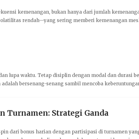
frekuensi kemenangan, bukan hanya dari jumlah kemenang
olatilitas rendah—yang sering memberi kemenangan mes
an lupa waktu. Tetap disiplin dengan modal dan durasi b
nya adalah bersenang-senang sambil mencoba keberuntunga
n Turnamen: Strategi Ganda
in dari bonus harian dengan partisipasi di turnamen yan