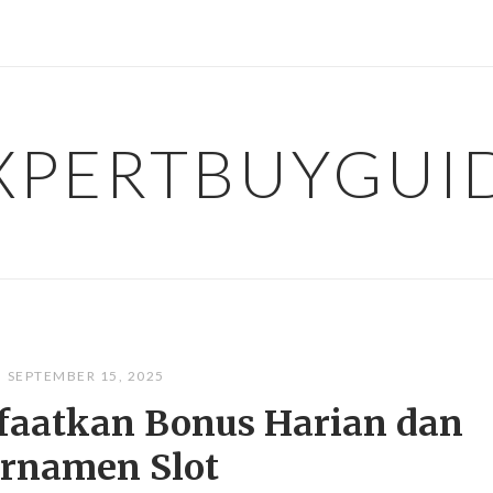
XPERTBUYGUI
SEPTEMBER 15, 2025
faatkan Bonus Harian dan
rnamen Slot