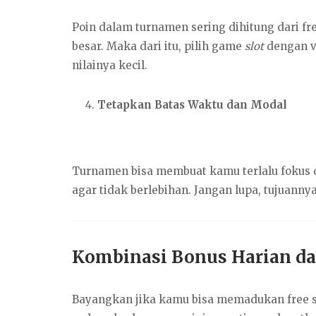
Poin dalam turnamen sering dihitung dari 
besar. Maka dari itu, pilih game
slot
dengan v
nilainya kecil.
Tetapkan Batas Waktu dan Modal
Turnamen bisa membuat kamu terlalu fokus d
agar tidak berlebihan. Jangan lupa, tujuan
Kombinasi Bonus Harian da
Bayangkan jika kamu bisa memadukan free sp