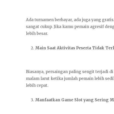
Ada turnamen berbayar, ada juga yang gratis
sangat cukup. Jika kamu pemain agresif den
lebih besar.
Main Saat Aktivitas Peserta Tidak Ter
Biasanya, persaingan paling sengit terjadi 
malam larut ketika jumlah pemain lebih sed
lebih cepat.
Manfaatkan Game Slot yang Sering 