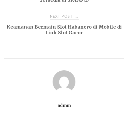
NEXT POST
→
Keamanan Bermain Slot Habanero di Mobile di
Link Slot Gacor
admin