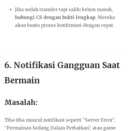
Jika sudah transfer tapi saldo belum masuk,
hubungi CS dengan bukti lengkap
. Mereka
akan bantu proses konfirmasi dengan cepat.
6.
Notifikasi Gangguan Saat
Bermain
Masalah:
Tiba-tiba muncul notifikasi seperti “Server Error”,
“Permainan Sedang Dalam Perbaikan”, atau game