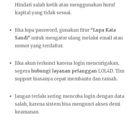
Hindari salah ketik atau menggunakan huruf
kapital yang tidak sesuai.
Jika lupa password, gunakan fitur
“Lupa Kata
Sandi”
untuk mengatur ulang melalui email atau
nomor yang terdaftar.
Jika akun terkunci karena login mencurigakan,
segera
hubungi layanan pelanggan
LOL4D. Tim
support biasanya cepat membantu dan ramah.
Jangan terlalu sering mencoba login dengan data
salah, karena sistem bisa mengunci akses demi
keamanan.