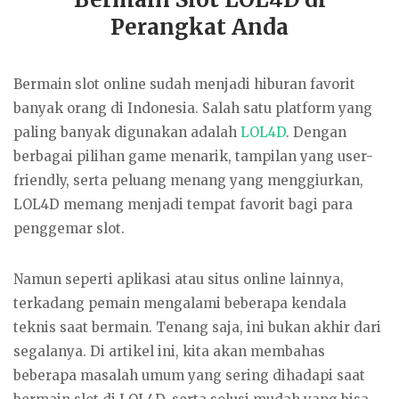
Perangkat Anda
Bermain slot online sudah menjadi hiburan favorit
banyak orang di Indonesia. Salah satu platform yang
paling banyak digunakan adalah
LOL4D
. Dengan
berbagai pilihan game menarik, tampilan yang user-
friendly, serta peluang menang yang menggiurkan,
LOL4D memang menjadi tempat favorit bagi para
penggemar slot.
Namun seperti aplikasi atau situs online lainnya,
terkadang pemain mengalami beberapa kendala
teknis saat bermain. Tenang saja, ini bukan akhir dari
segalanya. Di artikel ini, kita akan membahas
beberapa masalah umum yang sering dihadapi saat