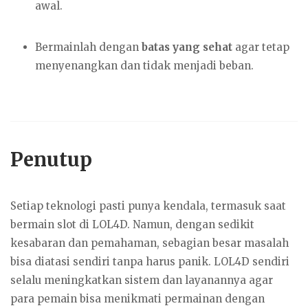
awal.
Bermainlah dengan
batas yang sehat
agar tetap
menyenangkan dan tidak menjadi beban.
Penutup
Setiap teknologi pasti punya kendala, termasuk saat
bermain slot di LOL4D. Namun, dengan sedikit
kesabaran dan pemahaman, sebagian besar masalah
bisa diatasi sendiri tanpa harus panik. LOL4D sendiri
selalu meningkatkan sistem dan layanannya agar
para pemain bisa menikmati permainan dengan