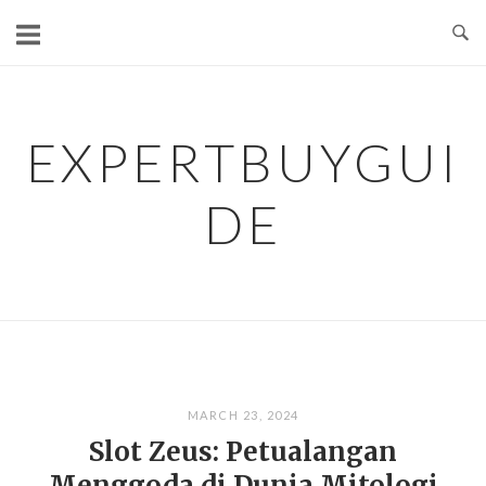
Skip
to
content
EXPERTBUYGUI
DE
MARCH 23, 2024
Slot Zeus: Petualangan
Menggoda di Dunia Mitologi