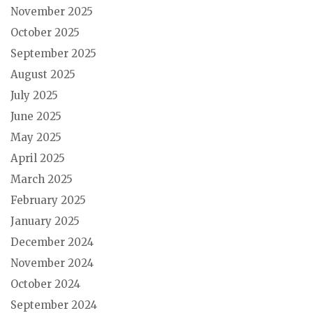
November 2025
October 2025
September 2025
August 2025
July 2025
June 2025
May 2025
April 2025
March 2025
February 2025
January 2025
December 2024
November 2024
October 2024
September 2024