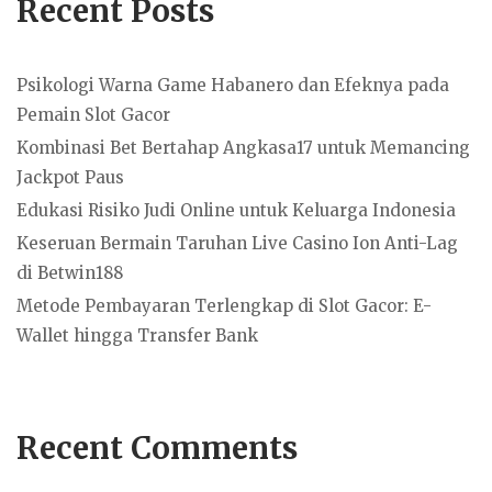
Recent Posts
Psikologi Warna Game Habanero dan Efeknya pada
Pemain Slot Gacor
Kombinasi Bet Bertahap Angkasa17 untuk Memancing
Jackpot Paus
Edukasi Risiko Judi Online untuk Keluarga Indonesia
Keseruan Bermain Taruhan Live Casino Ion Anti-Lag
di Betwin188
Metode Pembayaran Terlengkap di Slot Gacor: E-
Wallet hingga Transfer Bank
Recent Comments