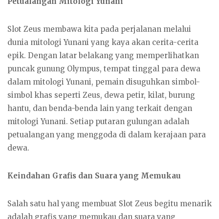
Petualangan Mitologi Yunani
Slot Zeus membawa kita pada perjalanan melalui
dunia mitologi Yunani yang kaya akan cerita-cerita
epik. Dengan latar belakang yang memperlihatkan
puncak gunung Olympus, tempat tinggal para dewa
dalam mitologi Yunani, pemain disuguhkan simbol-
simbol khas seperti Zeus, dewa petir, kilat, burung
hantu, dan benda-benda lain yang terkait dengan
mitologi Yunani. Setiap putaran gulungan adalah
petualangan yang menggoda di dalam kerajaan para
dewa.
Keindahan Grafis dan Suara yang Memukau
Salah satu hal yang membuat Slot Zeus begitu menarik
adalah grafis yang memukau dan suara yang