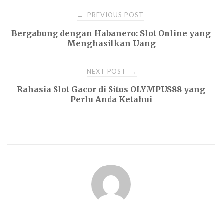
Post
PREVIOUS POST
←
Bergabung dengan Habanero: Slot Online yang
navigation
Menghasilkan Uang
NEXT POST
→
Rahasia Slot Gacor di Situs OLYMPUS88 yang
Perlu Anda Ketahui