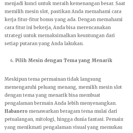
menjadi kunci untuk meraih kemenangan besar. Saat
memilih mesin slot, pastikan Anda memahami cara
kerja fitur-fitur bonus yang ada. Dengan memahami
cara fitur ini bekerja, Anda bisa merencanakan
strategi untuk memaksimalkan keuntungan dari
setiap putaran yang Anda lakukan.
Pilih Mesin dengan Tema yang Menarik
Meskipun tema permainan tidak langsung
memengaruhi peluang menang, memilih mesin slot
dengan tema yang menarik bisa membuat
pengalaman bermain Anda lebih menyenangkan.
Habanero
menawarkan beragam tema mulai dari
petualangan, mitologi, hingga dunia fantasi. Pemain
yang menikmati pengalaman visual yang memukau