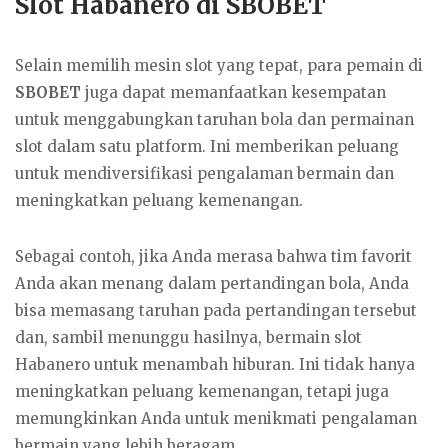
Slot Habanero di SBOBET
Selain memilih mesin slot yang tepat, para pemain di
SBOBET
juga dapat memanfaatkan kesempatan
untuk menggabungkan taruhan bola dan permainan
slot dalam satu platform. Ini memberikan peluang
untuk mendiversifikasi pengalaman bermain dan
meningkatkan peluang kemenangan.
Sebagai contoh, jika Anda merasa bahwa tim favorit
Anda akan menang dalam pertandingan bola, Anda
bisa memasang taruhan pada pertandingan tersebut
dan, sambil menunggu hasilnya, bermain slot
Habanero untuk menambah hiburan. Ini tidak hanya
meningkatkan peluang kemenangan, tetapi juga
memungkinkan Anda untuk menikmati pengalaman
bermain yang lebih beragam.