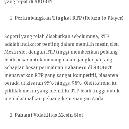
yang tepat di
SBOBET
:
Pertimbangkan Tingkat RTP (Return to Player)
Seperti yang telah disebutkan sebelumnya, RTP
adalah indikator penting dalam memilih mesin slot.
Mesin slot dengan RTP tinggi memberikan peluang
lebih besar untuk menang dalam jangka panjang.
Sebagian besar permainan
Habanero
di
SBOBET
menawarkan RTP yang sangat kompetitif, biasanya
berada di kisaran 95% hingga 98%. Oleh karena itu,
pilihlah mesin yang memiliki RTP lebih tinggi untuk
memaksimalkan peluang kemenangan Anda.
Pahami Volatilitas Mesin Slot