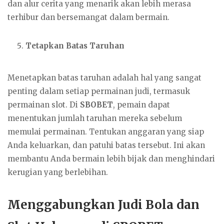
dan alur cerita yang menarik akan lebih merasa
terhibur dan bersemangat dalam bermain.
Tetapkan Batas Taruhan
Menetapkan batas taruhan adalah hal yang sangat
penting dalam setiap permainan judi, termasuk
permainan slot. Di
SBOBET
, pemain dapat
menentukan jumlah taruhan mereka sebelum
memulai permainan. Tentukan anggaran yang siap
Anda keluarkan, dan patuhi batas tersebut. Ini akan
membantu Anda bermain lebih bijak dan menghindari
kerugian yang berlebihan.
Menggabungkan Judi Bola dan