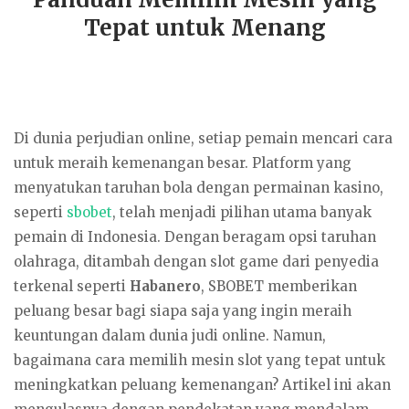
Tepat untuk Menang
Di dunia perjudian online, setiap pemain mencari cara
untuk meraih kemenangan besar. Platform yang
menyatukan taruhan bola dengan permainan kasino,
seperti
sbobet
, telah menjadi pilihan utama banyak
pemain di Indonesia. Dengan beragam opsi taruhan
olahraga, ditambah dengan slot game dari penyedia
terkenal seperti
Habanero
, SBOBET memberikan
peluang besar bagi siapa saja yang ingin meraih
keuntungan dalam dunia judi online. Namun,
bagaimana cara memilih mesin slot yang tepat untuk
meningkatkan peluang kemenangan? Artikel ini akan