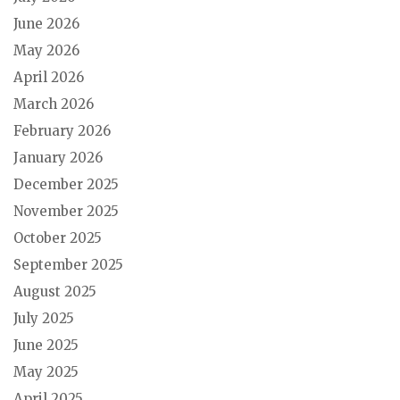
June 2026
May 2026
April 2026
March 2026
February 2026
January 2026
December 2025
November 2025
October 2025
September 2025
August 2025
July 2025
June 2025
May 2025
April 2025