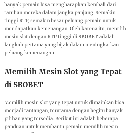
banyak pemain bisa mengharapkan kembali dari
taruhan mereka dalam jangka panjang. Semakin
tinggi RTP, semakin besar peluang pemain untuk
mendapatkan kemenangan. Oleh karena itu, memilih
mesin slot dengan RTP tinggi di
SBOBET
adalah
langkah pertama yang bijak dalam meningkatkan
peluang kemenangan.
Memilih Mesin Slot yang Tepat
di SBOBET
Memilih mesin slot yang tepat untuk dimainkan bisa
menjadi tantangan, terutama dengan begitu banyak
pilihan yang tersedia. Berikut ini adalah beberapa
panduan untuk membantu pemain memilih mesin