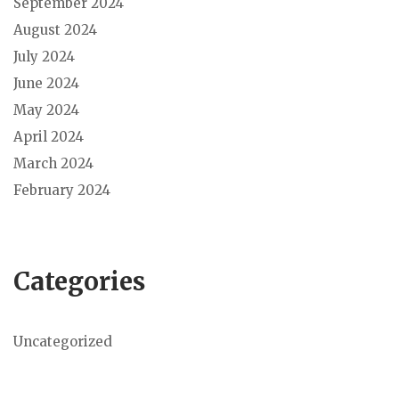
September 2024
August 2024
July 2024
June 2024
May 2024
April 2024
March 2024
February 2024
Categories
Uncategorized