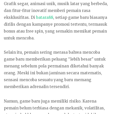
Grafik segar, animasi unik, musik latar yang berbeda,
dan fitur-fitur inovatif memberi pemain rasa
eksklusifitas. Di
batara88
, setiap game baru biasanya
dirilis dengan kampanye promosi tertentu, termasuk
bonus atau free spin, yang semakin memikat pemain
untuk mencoba.
Selain itu, pemain sering merasa bahwa mencoba
game baru memberikan peluang “lebih besar” untuk
menang sebelum pola permainan diketahui banyak
orang. Meski ini bukan jaminan secara matematis,
sensasi mencoba sesuatu yang baru memang
memberikan adrenalin tersendiri.
Namun, game baru juga memiliki risiko. Karena
pemain belum terbiasa dengan mekanik, volatilitas,