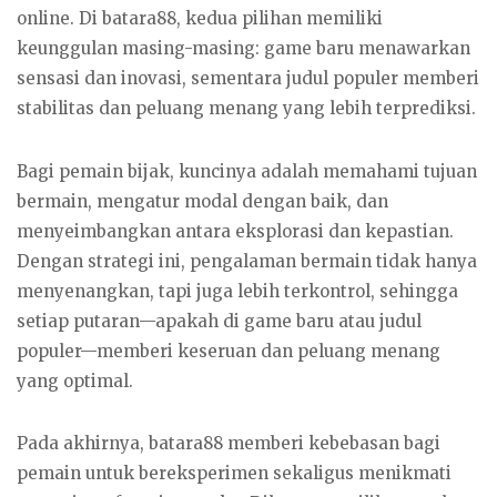
online. Di batara88, kedua pilihan memiliki
keunggulan masing-masing: game baru menawarkan
sensasi dan inovasi, sementara judul populer memberi
stabilitas dan peluang menang yang lebih terprediksi.
Bagi pemain bijak, kuncinya adalah memahami tujuan
bermain, mengatur modal dengan baik, dan
menyeimbangkan antara eksplorasi dan kepastian.
Dengan strategi ini, pengalaman bermain tidak hanya
menyenangkan, tapi juga lebih terkontrol, sehingga
setiap putaran—apakah di game baru atau judul
populer—memberi keseruan dan peluang menang
yang optimal.
Pada akhirnya, batara88 memberi kebebasan bagi
pemain untuk bereksperimen sekaligus menikmati