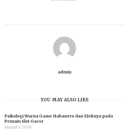
admin
YOU MAY ALSO LIKE
Psikologi Warna Game Habanero dan Efeknya pada
Pemain Slot Gacor
August 5, 2026