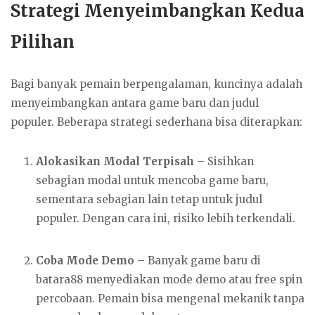
Strategi Menyeimbangkan Kedua
Pilihan
Bagi banyak pemain berpengalaman, kuncinya adalah
menyeimbangkan antara game baru dan judul
populer. Beberapa strategi sederhana bisa diterapkan:
Alokasikan Modal Terpisah
– Sisihkan
sebagian modal untuk mencoba game baru,
sementara sebagian lain tetap untuk judul
populer. Dengan cara ini, risiko lebih terkendali.
Coba Mode Demo
– Banyak game baru di
batara88 menyediakan mode demo atau free spin
percobaan. Pemain bisa mengenal mekanik tanpa