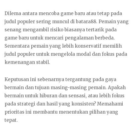
Dilema antara mencoba game baru atau tetap pada
judul populer sering muncul di batara88. Pemain yang
senang mengambil risiko biasanya tertarik pada
game baru untuk mencari pengalaman berbeda.
Sementara pemain yang lebih konservatif memilih
judul populer untuk mengelola modal dan fokus pada
kemenangan stabil.
Keputusan ini sebenarnya tergantung pada gaya
bermain dan tujuan masing-masing pemain. Apakah
bermain untuk hiburan dan sensasi, atau lebih fokus
pada strategi dan hasil yang konsisten? Memahami
prioritas ini membantu menentukan pilihan yang
tepat.