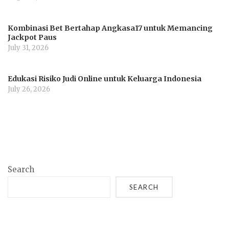
Kombinasi Bet Bertahap Angkasa17 untuk Memancing
Jackpot Paus
July 31, 2026
Edukasi Risiko Judi Online untuk Keluarga Indonesia
July 26, 2026
Search
SEARCH