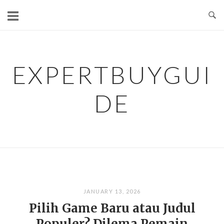
Skip
to
content
EXPERTBUYGUI
DE
JANUARY 13, 2026
Pilih Game Baru atau Judul
Populer? Dilema Pemain