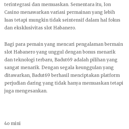
terintegrasi dan memuaskan. Sementara itu, Ion
Casino menawarkan variasi permainan yang lebih
luas tetapi mungkin tidak seintensif dalam hal fokus
dan eksklusivitas slot Habanero.
Bagi para pemain yang mencari pengalaman bermain
slot Habanero yang unggul dengan bonus menarik
dan teknologi terbaru, Badut69 adalah pilihan yang
sangat menarik. Dengan segala keunggulan yang
ditawarkan, Badut69 berhasil menciptakan platform
perjudian daring yang tidak hanya memuaskan tetapi
juga mengesankan.
4o mini