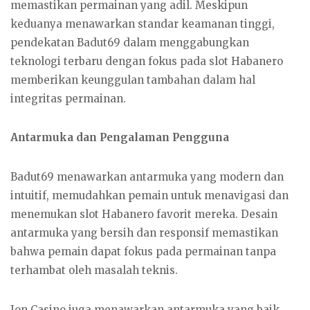
memastikan permainan yang adil. Meskipun
keduanya menawarkan standar keamanan tinggi,
pendekatan Badut69 dalam menggabungkan
teknologi terbaru dengan fokus pada slot Habanero
memberikan keunggulan tambahan dalam hal
integritas permainan.
Antarmuka dan Pengalaman Pengguna
Badut69 menawarkan antarmuka yang modern dan
intuitif, memudahkan pemain untuk menavigasi dan
menemukan slot Habanero favorit mereka. Desain
antarmuka yang bersih dan responsif memastikan
bahwa pemain dapat fokus pada permainan tanpa
terhambat oleh masalah teknis.
Ion Casino juga menawarkan antarmuka yang baik,