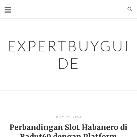
Skip
to
content
EXPERTBUYGUI
DE
JULY 25, 2024
Perbandingan Slot Habanero di
Badut69 dengan Platform