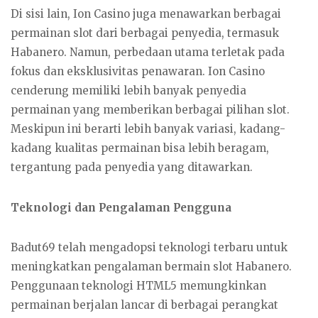
Di sisi lain, Ion Casino juga menawarkan berbagai
permainan slot dari berbagai penyedia, termasuk
Habanero. Namun, perbedaan utama terletak pada
fokus dan eksklusivitas penawaran. Ion Casino
cenderung memiliki lebih banyak penyedia
permainan yang memberikan berbagai pilihan slot.
Meskipun ini berarti lebih banyak variasi, kadang-
kadang kualitas permainan bisa lebih beragam,
tergantung pada penyedia yang ditawarkan.
Teknologi dan Pengalaman Pengguna
Badut69 telah mengadopsi teknologi terbaru untuk
meningkatkan pengalaman bermain slot Habanero.
Penggunaan teknologi HTML5 memungkinkan
permainan berjalan lancar di berbagai perangkat