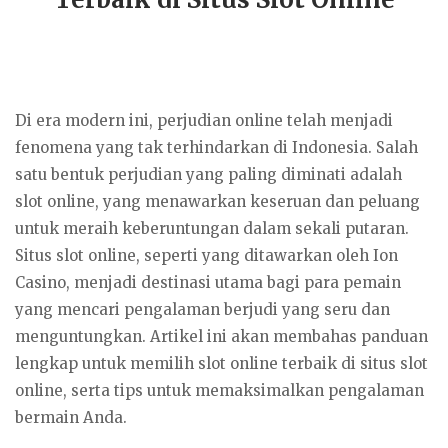
Di era modern ini, perjudian online telah menjadi
fenomena yang tak terhindarkan di Indonesia. Salah
satu bentuk perjudian yang paling diminati adalah
slot online, yang menawarkan keseruan dan peluang
untuk meraih keberuntungan dalam sekali putaran.
Situs slot online, seperti yang ditawarkan oleh Ion
Casino, menjadi destinasi utama bagi para pemain
yang mencari pengalaman berjudi yang seru dan
menguntungkan. Artikel ini akan membahas panduan
lengkap untuk memilih slot online terbaik di situs slot
online, serta tips untuk memaksimalkan pengalaman
bermain Anda.