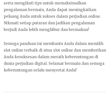
serta mengikuti tips untuk memaksimalkan
pengalaman bermain, Anda dapat meningkatkan
peluang Anda untuk sukses dalam perjudian online.
Nikmati setiap putaran dan jadikan pengalaman
berjudi Anda lebih menghibur dan bermakna!
Semoga panduan ini membantu Anda dalam memilih
slot online terbaik di situs slot online dan memberikan
Anda kesuksesan dalam meraih keberuntungan di
dunia perjudian digital. Selamat bermain dan semoga
keberuntungan selalu menyertai Anda!