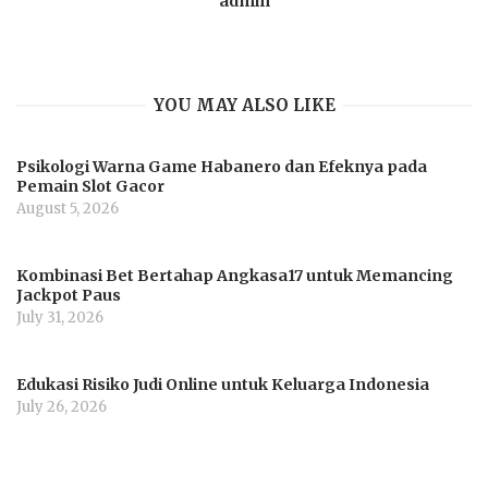
admin
YOU MAY ALSO LIKE
Psikologi Warna Game Habanero dan Efeknya pada
Pemain Slot Gacor
August 5, 2026
Kombinasi Bet Bertahap Angkasa17 untuk Memancing
Jackpot Paus
July 31, 2026
Edukasi Risiko Judi Online untuk Keluarga Indonesia
July 26, 2026