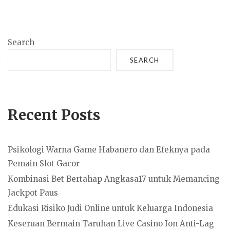
Search
SEARCH
Recent Posts
Psikologi Warna Game Habanero dan Efeknya pada
Pemain Slot Gacor
Kombinasi Bet Bertahap Angkasa17 untuk Memancing
Jackpot Paus
Edukasi Risiko Judi Online untuk Keluarga Indonesia
Keseruan Bermain Taruhan Live Casino Ion Anti-Lag