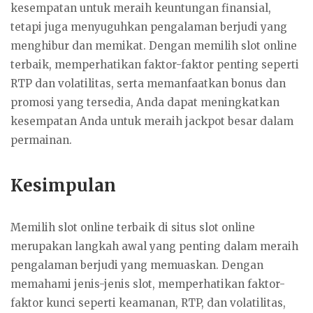
kesempatan untuk meraih keuntungan finansial,
tetapi juga menyuguhkan pengalaman berjudi yang
menghibur dan memikat. Dengan memilih slot online
terbaik, memperhatikan faktor-faktor penting seperti
RTP dan volatilitas, serta memanfaatkan bonus dan
promosi yang tersedia, Anda dapat meningkatkan
kesempatan Anda untuk meraih jackpot besar dalam
permainan.
Kesimpulan
Memilih slot online terbaik di situs slot online
merupakan langkah awal yang penting dalam meraih
pengalaman berjudi yang memuaskan. Dengan
memahami jenis-jenis slot, memperhatikan faktor-
faktor kunci seperti keamanan, RTP, dan volatilitas,