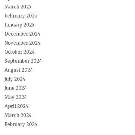
March 2025
February 2025
January 2025
December 2024
November 2024
October 2024
September 2024
August 2024
July 2024
June 2024
May 2024
April 2024
March 2024
February 2024