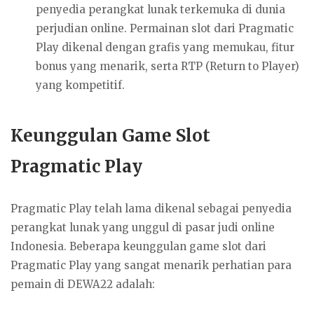
penyedia perangkat lunak terkemuka di dunia
perjudian online. Permainan slot dari Pragmatic
Play dikenal dengan grafis yang memukau, fitur
bonus yang menarik, serta RTP (Return to Player)
yang kompetitif.
Keunggulan Game Slot
Pragmatic Play
Pragmatic Play telah lama dikenal sebagai penyedia
perangkat lunak yang unggul di pasar judi online
Indonesia. Beberapa keunggulan game slot dari
Pragmatic Play yang sangat menarik perhatian para
pemain di DEWA22 adalah: