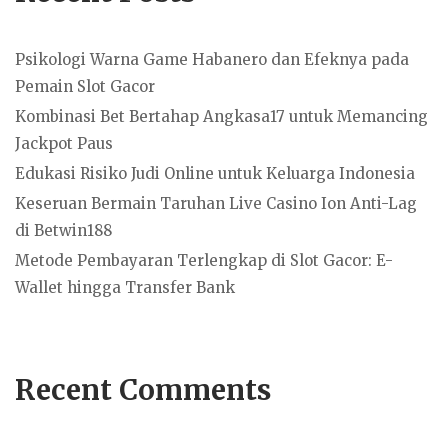
Psikologi Warna Game Habanero dan Efeknya pada
Pemain Slot Gacor
Kombinasi Bet Bertahap Angkasa17 untuk Memancing
Jackpot Paus
Edukasi Risiko Judi Online untuk Keluarga Indonesia
Keseruan Bermain Taruhan Live Casino Ion Anti-Lag
di Betwin188
Metode Pembayaran Terlengkap di Slot Gacor: E-
Wallet hingga Transfer Bank
Recent Comments