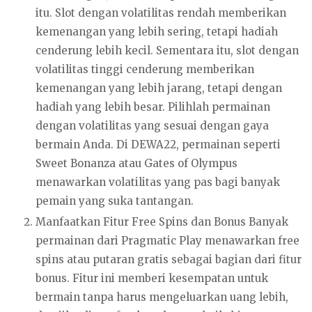
itu. Slot dengan volatilitas rendah memberikan
kemenangan yang lebih sering, tetapi hadiah
cenderung lebih kecil. Sementara itu, slot dengan
volatilitas tinggi cenderung memberikan
kemenangan yang lebih jarang, tetapi dengan
hadiah yang lebih besar. Pilihlah permainan
dengan volatilitas yang sesuai dengan gaya
bermain Anda. Di DEWA22, permainan seperti
Sweet Bonanza atau Gates of Olympus
menawarkan volatilitas yang pas bagi banyak
pemain yang suka tantangan.
Manfaatkan Fitur Free Spins dan Bonus Banyak
permainan dari Pragmatic Play menawarkan free
spins atau putaran gratis sebagai bagian dari fitur
bonus. Fitur ini memberi kesempatan untuk
bermain tanpa harus mengeluarkan uang lebih,