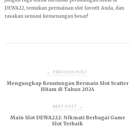
DEWA22, temukan permainan slot favorit Anda, dan
rasakan sensasi kemenangan besar!
Post
PREVIOUS POST
←
Mengungkap Keuntungan Bermain Slot Scatter
navigation
Hitam di Tahun 2024
NEXT POST
→
Main Slot DEWA222: Nikmati Berbagai Game
Slot Terbaik