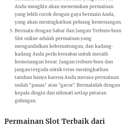
Anda mungkin akan menemukan permainan
yang lebih cocok dengan gaya bermain Anda,
yang akan meningkatkan peluang kemenangan.
Bermain dengan Sabar dan Jangan Terburu-buru
Slot online adalah permainan yang
mengandalkan keberuntungan, dan kadang-
kadang Anda perlu bersabar untuk meraih
kemenangan besar. Jangan terburu-buru dan
jangan tergoda untuk terus meningkatkan
taruhan hanya karena Anda merasa permainan
sudah “panas” atau “gacor”. Bermainlah dengan
kepala dingin dan nikmati setiap putaran
gulungan.
Permainan Slot Terbaik dari