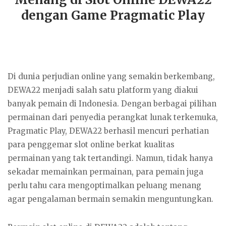
dengan Game Pragmatic Play
Di dunia perjudian online yang semakin berkembang,
DEWA22 menjadi salah satu platform yang diakui
banyak pemain di Indonesia. Dengan berbagai pilihan
permainan dari penyedia perangkat lunak terkemuka,
Pragmatic Play, DEWA22 berhasil mencuri perhatian
para penggemar slot online berkat kualitas
permainan yang tak tertandingi. Namun, tidak hanya
sekadar memainkan permainan, para pemain juga
perlu tahu cara mengoptimalkan peluang menang
agar pengalaman bermain semakin menguntungkan.