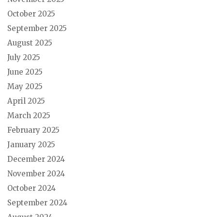
October 2025
September 2025
August 2025
July 2025
June 2025
May 2025
April 2025
March 2025
February 2025
January 2025
December 2024
November 2024
October 2024
September 2024