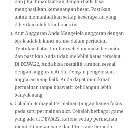
dan jika dimanfaatkan dengan baik, bisa
menghasilkan kemenangan besar. Pastikan
untuk memanfaatkan setiap kesempatan yang
diberikan oleh fitur bonus ini.
Atur Anggaran Anda Mengelola anggaran dengan
bijak adalah kunci utama dalam perjudian.
Tentukan batas taruhan sebelum mulai bermain
dan pastikan Anda tidak melebihi batas tersebut.
Di DEWA22, Anda bisa memilih taruhan sesuai
dengan anggaran Anda. Dengan pengelolaan
anggaran yang baik, Anda dapat menikmati
permainan tanpa khawatir kehilangan lebih
banyak uang.
Cobalah Berbagai Permainan Jangan hanya fokus
pada satu permainan slot. Cobalah berbagai game
yang ada di DEWA22, karena setiap permainan
memiliki mekanisme dan fitur yang berbeda.