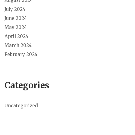
August 2024
July 2024
June 2024
May 2024
April 2024
March 2024
February 2024
Categories
Uncategorized