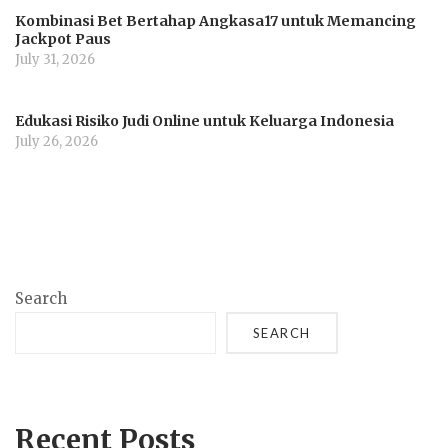
Kombinasi Bet Bertahap Angkasa17 untuk Memancing
Jackpot Paus
July 31, 2026
Edukasi Risiko Judi Online untuk Keluarga Indonesia
July 26, 2026
Search
SEARCH
Recent Posts