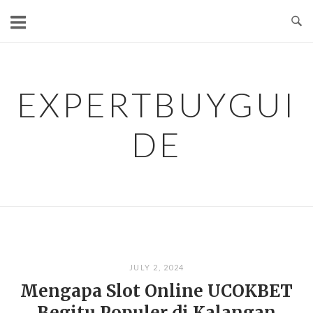
Skip
to
content
EXPERTBUYGUI
DE
JULY 2, 2024
Mengapa Slot Online UCOKBET
Begitu Populer di Kalangan