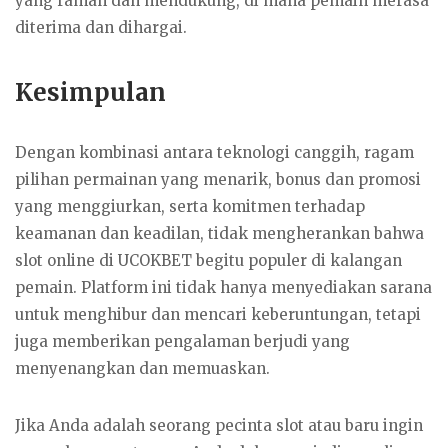
yang ramah dan mendukung, di mana pemain merasa
diterima dan dihargai.
Kesimpulan
Dengan kombinasi antara teknologi canggih, ragam
pilihan permainan yang menarik, bonus dan promosi
yang menggiurkan, serta komitmen terhadap
keamanan dan keadilan, tidak mengherankan bahwa
slot online di UCOKBET begitu populer di kalangan
pemain. Platform ini tidak hanya menyediakan sarana
untuk menghibur dan mencari keberuntungan, tetapi
juga memberikan pengalaman berjudi yang
menyenangkan dan memuaskan.
Jika Anda adalah seorang pecinta slot atau baru ingin