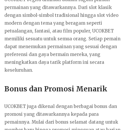
permainan yang ditawarkannya. Dari slot klasik
dengan simbol-simbol tradisional hingga slot video
modern dengan tema yang beragam seperti
petualangan, fantasi, atau film populer, UCOKBET
memiliki sesuatu untuk semua orang. Setiap pemain
dapat menemukan permainan yang sesuai dengan
preferensi dan gaya bermain mereka, yang
meningkatkan daya tarik platform ini secara
keseluruhan.
Bonus dan Promosi Menarik
UCOKBET juga dikenal dengan berbagai bonus dan
promosi yang ditawarkannya kepada para
pemainnya. Mulai dari bonus selamat datang untuk
member baru hingga promosi mingguan atau harian