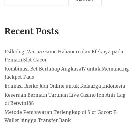
Recent Posts
Psikologi Warna Game Habanero dan Efeknya pada
Pemain Slot Gacor
Kombinasi Bet Bertahap Angkasa17 untuk Memancing
Jackpot Paus
Edukasi Risiko Judi Online untuk Keluarga Indonesia
Keseruan Bermain Taruhan Live Casino Ion Anti-Lag
di Betwin188
Metode Pembayaran Terlengkap di Slot Gacor: E-
Wallet hingga Transfer Bank