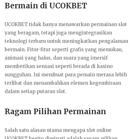
Bermain di UCOKBET
UCOKBET tidak hanya menawarkan permainan slot
yang beragam, tetapi juga mengintegrasikan
teknologi terbaru untuk meningkatkan pengalaman
bermain. Fitur-fitur seperti grafis yang memukau,
animasi yang halus, dan suara yang imersif
memberikan sensasi seperti berada di kasino
sungguhan. Ini membuat para pemain merasa lebih
terlibat dan menambahkan elemen kegembiraan
dalam setiap putaran slot.
Ragam Pilihan Permainan
Salah satu alasan utama mengapa slot online
UCOKBET begitu diminati adalah ragam pilihan