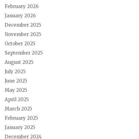
February 2026
January 2026
December 2025
November 2025
October 2025
September 2025
August 2025
July 2025
June 2025
May 2025
April 2025
March 2025
February 2025
January 2025
December 2024