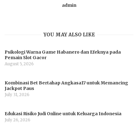
admin
YOU MAY ALSO LIKE
Psikologi Warna Game Habanero dan Efeknya pada
Pemain Slot Gacor
August 5, 2026
Kombinasi Bet Bertahap Angkasa17 untuk Memancing
Jackpot Paus
July 31, 2026
Edukasi Risiko Judi Online untuk Keluarga Indonesia
July 26, 2026