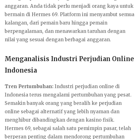
anggaran. Anda tidak perlu menjadi orang kaya untuk
bermain di Hermes 69. Platform ini menyambut semua
kalangan, dari pemain baru hingga pemain
berpengalaman, dan menawarkan taruhan dengan
nilai yang sesuai dengan berbagai anggaran.
Menganalisis Industri Perjudian Online
Indonesia
Tren Pertumbuhan:
Industri perjudian online di
Indonesia terus mengalami pertumbuhan yang pesat.
Semakin banyak orang yang beralih ke perjudian
online sebagai alternatif yang lebih nyaman dan
menghibur dibandingkan dengan kasino fisik.
Hermes 69, sebagai salah satu pemimpin pasar, telah
berperan penting dalam mendorong pertumbuhan