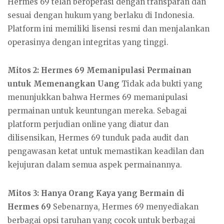
Hermes 69 telah beroperasi dengan transparan dan
sesuai dengan hukum yang berlaku di Indonesia.
Platform ini memiliki lisensi resmi dan menjalankan
operasinya dengan integritas yang tinggi.
Mitos 2: Hermes 69 Memanipulasi Permainan
untuk Memenangkan Uang
Tidak ada bukti yang
menunjukkan bahwa Hermes 69 memanipulasi
permainan untuk keuntungan mereka. Sebagai
platform perjudian online yang diatur dan
dilisensikan, Hermes 69 tunduk pada audit dan
pengawasan ketat untuk memastikan keadilan dan
kejujuran dalam semua aspek permainannya.
Mitos 3: Hanya Orang Kaya yang Bermain di
Hermes 69
Sebenarnya, Hermes 69 menyediakan
berbagai opsi taruhan yang cocok untuk berbagai