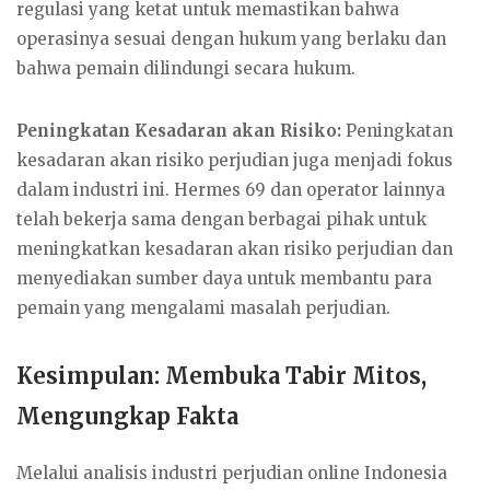
regulasi yang ketat untuk memastikan bahwa
operasinya sesuai dengan hukum yang berlaku dan
bahwa pemain dilindungi secara hukum.
Peningkatan Kesadaran akan Risiko:
Peningkatan
kesadaran akan risiko perjudian juga menjadi fokus
dalam industri ini. Hermes 69 dan operator lainnya
telah bekerja sama dengan berbagai pihak untuk
meningkatkan kesadaran akan risiko perjudian dan
menyediakan sumber daya untuk membantu para
pemain yang mengalami masalah perjudian.
Kesimpulan: Membuka Tabir Mitos,
Mengungkap Fakta
Melalui analisis industri perjudian online Indonesia