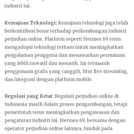
industri ini.
Kemajuan Teknologi:
Kemajuan teknologi juga telah
berkontribusi besar terhadap perkembangan industri
perjudian online. Platform seperti Hermes 69 terus
mengadopsi teknologi terbaru untuk meningkatkan
pengalaman pengguna dan menawarkan permainan
yang lebih inovatif dan menarik. Ini termasuk
penggunaan grafis yang canggih, fitur live streaming,
dan integrasi dengan platform mobile.
Regulasi yang Ketat:
Regulasi perjudian online di
Indonesia masih dalam proses pengembangan, tetapi
pemerintah terus meningkatkan pengawasan dan
pengaturan industri ini. Hermes 69, bersama dengan
operator perjudian online lainnya, tunduk pada