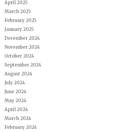
April 2025
March 2025
February 2025
January 2025
December 2024
November 2024
October 2024
September 2024
August 2024
July 2024
June 2024
May 2024
April 2024
March 2024
February 2024