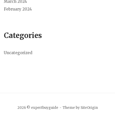
March 2024
February 2024
Categories
Uncategorized
2026 © expertbuyguide
Theme by
SiteOrigin