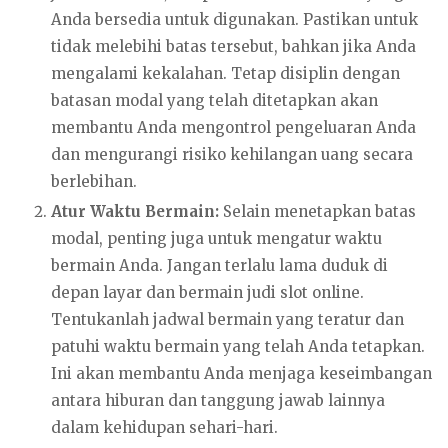
Anda bersedia untuk digunakan. Pastikan untuk
tidak melebihi batas tersebut, bahkan jika Anda
mengalami kekalahan. Tetap disiplin dengan
batasan modal yang telah ditetapkan akan
membantu Anda mengontrol pengeluaran Anda
dan mengurangi risiko kehilangan uang secara
berlebihan.
Atur Waktu Bermain:
Selain menetapkan batas
modal, penting juga untuk mengatur waktu
bermain Anda. Jangan terlalu lama duduk di
depan layar dan bermain judi slot online.
Tentukanlah jadwal bermain yang teratur dan
patuhi waktu bermain yang telah Anda tetapkan.
Ini akan membantu Anda menjaga keseimbangan
antara hiburan dan tanggung jawab lainnya
dalam kehidupan sehari-hari.