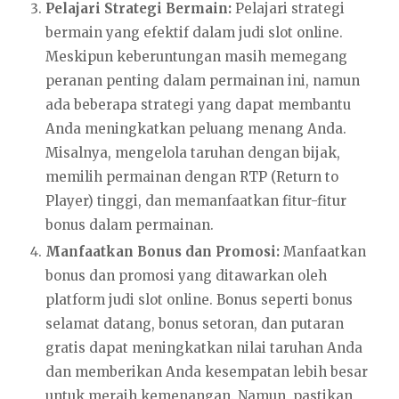
Pelajari Strategi Bermain:
Pelajari strategi
bermain yang efektif dalam judi slot online.
Meskipun keberuntungan masih memegang
peranan penting dalam permainan ini, namun
ada beberapa strategi yang dapat membantu
Anda meningkatkan peluang menang Anda.
Misalnya, mengelola taruhan dengan bijak,
memilih permainan dengan RTP (Return to
Player) tinggi, dan memanfaatkan fitur-fitur
bonus dalam permainan.
Manfaatkan Bonus dan Promosi:
Manfaatkan
bonus dan promosi yang ditawarkan oleh
platform judi slot online. Bonus seperti bonus
selamat datang, bonus setoran, dan putaran
gratis dapat meningkatkan nilai taruhan Anda
dan memberikan Anda kesempatan lebih besar
untuk meraih kemenangan. Namun, pastikan