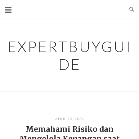
Skip
to
content
EXPERTBUYGUI
DE
APRIL 13, 2024
Memahami Risiko dan
Mengelola Keuangan saat