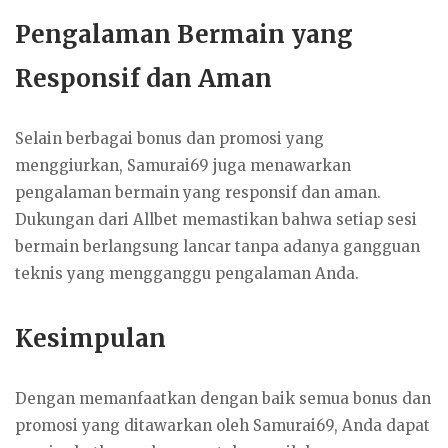
Pengalaman Bermain yang
Responsif dan Aman
Selain berbagai bonus dan promosi yang
menggiurkan, Samurai69 juga menawarkan
pengalaman bermain yang responsif dan aman.
Dukungan dari Allbet memastikan bahwa setiap sesi
bermain berlangsung lancar tanpa adanya gangguan
teknis yang mengganggu pengalaman Anda.
Kesimpulan
Dengan memanfaatkan dengan baik semua bonus dan
promosi yang ditawarkan oleh Samurai69, Anda dapat