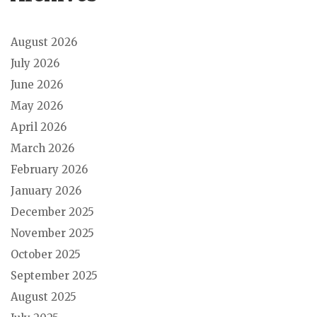
August 2026
July 2026
June 2026
May 2026
April 2026
March 2026
February 2026
January 2026
December 2025
November 2025
October 2025
September 2025
August 2025