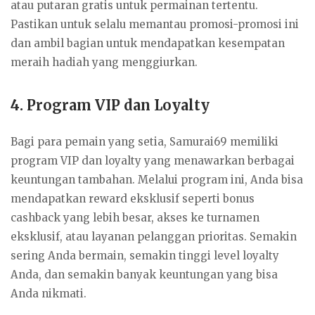
atau putaran gratis untuk permainan tertentu.
Pastikan untuk selalu memantau promosi-promosi ini
dan ambil bagian untuk mendapatkan kesempatan
meraih hadiah yang menggiurkan.
4. Program VIP dan Loyalty
Bagi para pemain yang setia, Samurai69 memiliki
program VIP dan loyalty yang menawarkan berbagai
keuntungan tambahan. Melalui program ini, Anda bisa
mendapatkan reward eksklusif seperti bonus
cashback yang lebih besar, akses ke turnamen
eksklusif, atau layanan pelanggan prioritas. Semakin
sering Anda bermain, semakin tinggi level loyalty
Anda, dan semakin banyak keuntungan yang bisa
Anda nikmati.