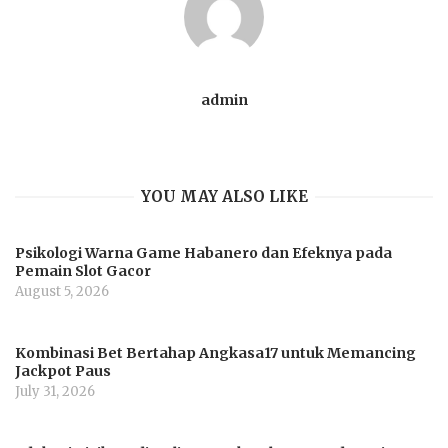
admin
YOU MAY ALSO LIKE
Psikologi Warna Game Habanero dan Efeknya pada
Pemain Slot Gacor
August 5, 2026
Kombinasi Bet Bertahap Angkasa17 untuk Memancing
Jackpot Paus
July 31, 2026