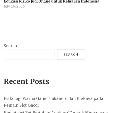
Edukasi Risiko Judi Online untuk Keluarga Indonesia
July 26, 2026
Search
SEARCH
Recent Posts
Psikologi Warna Game Habanero dan Efeknya pada
Pemain Slot Gacor
Kombinasi Bet Bertahap Angkasa17 untuk Memancing