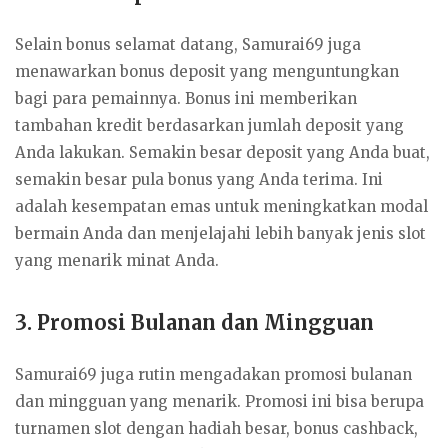
Selain bonus selamat datang, Samurai69 juga
menawarkan bonus deposit yang menguntungkan
bagi para pemainnya. Bonus ini memberikan
tambahan kredit berdasarkan jumlah deposit yang
Anda lakukan. Semakin besar deposit yang Anda buat,
semakin besar pula bonus yang Anda terima. Ini
adalah kesempatan emas untuk meningkatkan modal
bermain Anda dan menjelajahi lebih banyak jenis slot
yang menarik minat Anda.
3. Promosi Bulanan dan Mingguan
Samurai69 juga rutin mengadakan promosi bulanan
dan mingguan yang menarik. Promosi ini bisa berupa
turnamen slot dengan hadiah besar, bonus cashback,