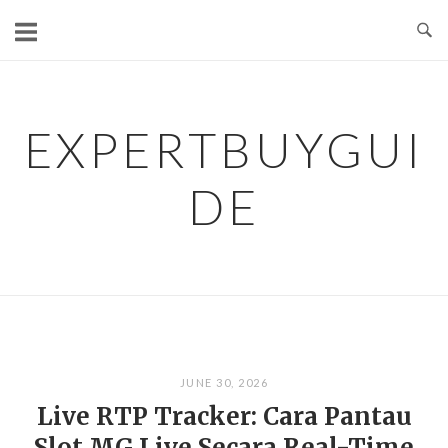
Skip
to
content
EXPERTBUYGUI
DE
JUNE 30, 2026
Live RTP Tracker: Cara Pantau
Slot MG Live Secara Real-Time