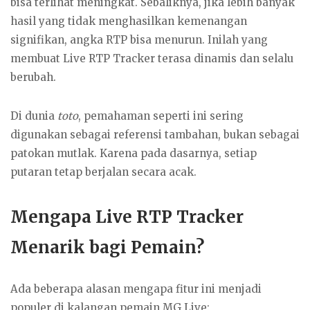
bisa terlihat meningkat. Sebaliknya, jika lebih banyak
hasil yang tidak menghasilkan kemenangan
signifikan, angka RTP bisa menurun. Inilah yang
membuat Live RTP Tracker terasa dinamis dan selalu
berubah.
Di dunia
toto
, pemahaman seperti ini sering
digunakan sebagai referensi tambahan, bukan sebagai
patokan mutlak. Karena pada dasarnya, setiap
putaran tetap berjalan secara acak.
Mengapa Live RTP Tracker
Menarik bagi Pemain?
Ada beberapa alasan mengapa fitur ini menjadi
populer di kalangan pemain MG Live: