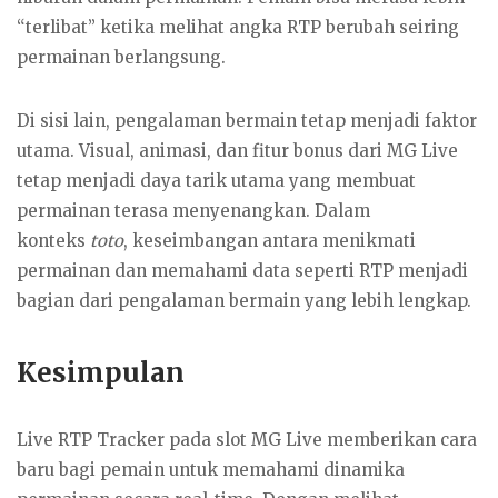
“terlibat” ketika melihat angka RTP berubah seiring
permainan berlangsung.
Di sisi lain, pengalaman bermain tetap menjadi faktor
utama. Visual, animasi, dan fitur bonus dari MG Live
tetap menjadi daya tarik utama yang membuat
permainan terasa menyenangkan. Dalam
konteks
toto
, keseimbangan antara menikmati
permainan dan memahami data seperti RTP menjadi
bagian dari pengalaman bermain yang lebih lengkap.
Kesimpulan
Live RTP Tracker pada slot MG Live memberikan cara
baru bagi pemain untuk memahami dinamika