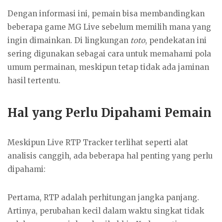
Dengan informasi ini, pemain bisa membandingkan
beberapa game MG Live sebelum memilih mana yang
ingin dimainkan. Di lingkungan
toto
, pendekatan ini
sering digunakan sebagai cara untuk memahami pola
umum permainan, meskipun tetap tidak ada jaminan
hasil tertentu.
Hal yang Perlu Dipahami Pemain
Meskipun Live RTP Tracker terlihat seperti alat
analisis canggih, ada beberapa hal penting yang perlu
dipahami:
Pertama, RTP adalah perhitungan jangka panjang.
Artinya, perubahan kecil dalam waktu singkat tidak