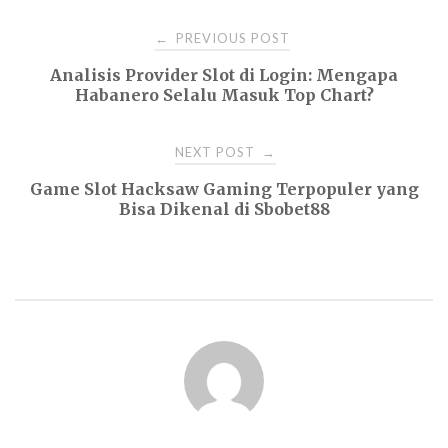
Post
PREVIOUS POST
←
Analisis Provider Slot di Login: Mengapa
navigation
Habanero Selalu Masuk Top Chart?
NEXT POST
→
Game Slot Hacksaw Gaming Terpopuler yang
Bisa Dikenal di Sbobet88