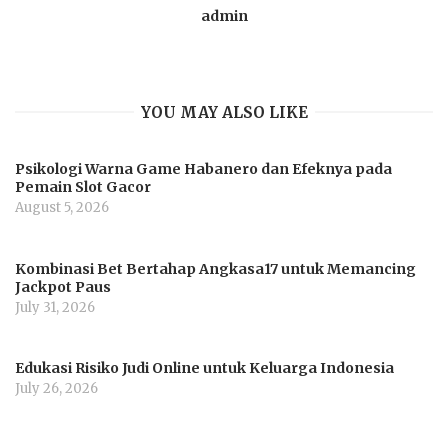
admin
YOU MAY ALSO LIKE
Psikologi Warna Game Habanero dan Efeknya pada
Pemain Slot Gacor
August 5, 2026
Kombinasi Bet Bertahap Angkasa17 untuk Memancing
Jackpot Paus
July 31, 2026
Edukasi Risiko Judi Online untuk Keluarga Indonesia
July 26, 2026