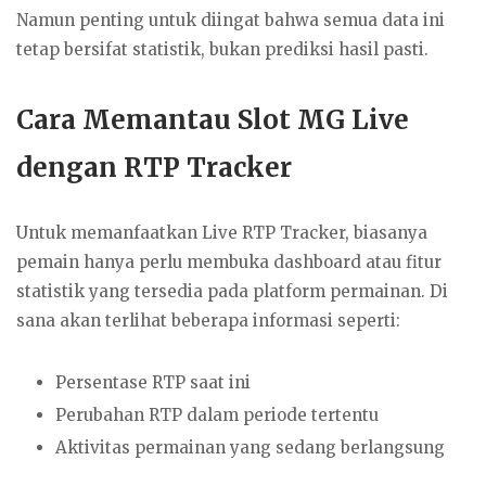
Namun penting untuk diingat bahwa semua data ini
tetap bersifat statistik, bukan prediksi hasil pasti.
Cara Memantau Slot MG Live
dengan RTP Tracker
Untuk memanfaatkan Live RTP Tracker, biasanya
pemain hanya perlu membuka dashboard atau fitur
statistik yang tersedia pada platform permainan. Di
sana akan terlihat beberapa informasi seperti:
Persentase RTP saat ini
Perubahan RTP dalam periode tertentu
Aktivitas permainan yang sedang berlangsung