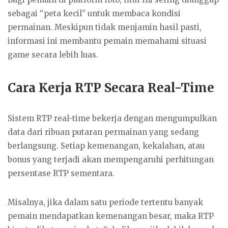
sebagai “peta kecil” untuk membaca kondisi
permainan. Meskipun tidak menjamin hasil pasti,
informasi ini membantu pemain memahami situasi
game secara lebih luas.
Cara Kerja RTP Secara Real-Time
Sistem RTP real-time bekerja dengan mengumpulkan
data dari ribuan putaran permainan yang sedang
berlangsung. Setiap kemenangan, kekalahan, atau
bonus yang terjadi akan mempengaruhi perhitungan
persentase RTP sementara.
Misalnya, jika dalam satu periode tertentu banyak
pemain mendapatkan kemenangan besar, maka RTP