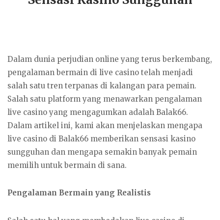
Dalam dunia perjudian online yang terus berkembang,
pengalaman bermain di live casino telah menjadi
salah satu tren terpanas di kalangan para pemain.
Salah satu platform yang menawarkan pengalaman
live casino yang mengagumkan adalah Balak66.
Dalam artikel ini, kami akan menjelaskan mengapa
live casino di Balak66 memberikan sensasi kasino
sungguhan dan mengapa semakin banyak pemain
memilih untuk bermain di sana.
Pengalaman Bermain yang Realistis