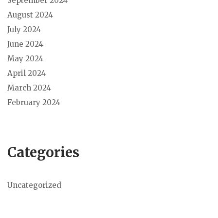
September 2024
August 2024
July 2024
June 2024
May 2024
April 2024
March 2024
February 2024
Categories
Uncategorized