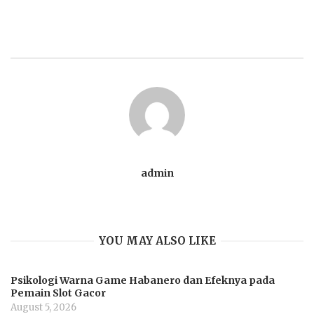
admin
YOU MAY ALSO LIKE
Psikologi Warna Game Habanero dan Efeknya pada
Pemain Slot Gacor
August 5, 2026