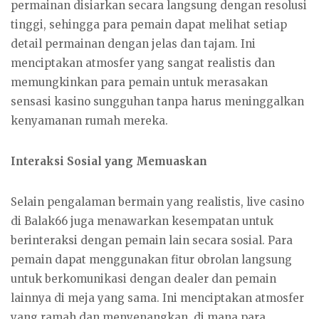
permainan disiarkan secara langsung dengan resolusi
tinggi, sehingga para pemain dapat melihat setiap
detail permainan dengan jelas dan tajam. Ini
menciptakan atmosfer yang sangat realistis dan
memungkinkan para pemain untuk merasakan
sensasi kasino sungguhan tanpa harus meninggalkan
kenyamanan rumah mereka.
Interaksi Sosial yang Memuaskan
Selain pengalaman bermain yang realistis, live casino
di Balak66 juga menawarkan kesempatan untuk
berinteraksi dengan pemain lain secara sosial. Para
pemain dapat menggunakan fitur obrolan langsung
untuk berkomunikasi dengan dealer dan pemain
lainnya di meja yang sama. Ini menciptakan atmosfer
yang ramah dan menyenangkan, di mana para