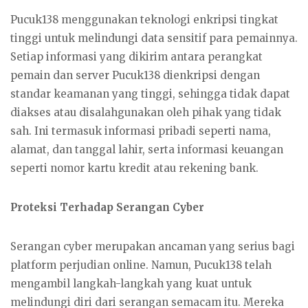
Pucuk138 menggunakan teknologi enkripsi tingkat
tinggi untuk melindungi data sensitif para pemainnya.
Setiap informasi yang dikirim antara perangkat
pemain dan server Pucuk138 dienkripsi dengan
standar keamanan yang tinggi, sehingga tidak dapat
diakses atau disalahgunakan oleh pihak yang tidak
sah. Ini termasuk informasi pribadi seperti nama,
alamat, dan tanggal lahir, serta informasi keuangan
seperti nomor kartu kredit atau rekening bank.
Proteksi Terhadap Serangan Cyber
Serangan cyber merupakan ancaman yang serius bagi
platform perjudian online. Namun, Pucuk138 telah
mengambil langkah-langkah yang kuat untuk
melindungi diri dari serangan semacam itu. Mereka