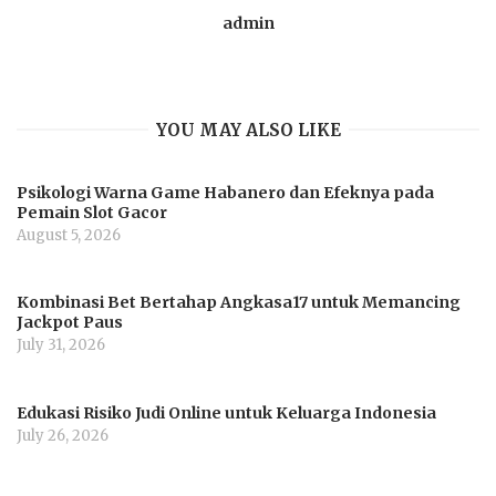
admin
YOU MAY ALSO LIKE
Psikologi Warna Game Habanero dan Efeknya pada
Pemain Slot Gacor
August 5, 2026
Kombinasi Bet Bertahap Angkasa17 untuk Memancing
Jackpot Paus
July 31, 2026
Edukasi Risiko Judi Online untuk Keluarga Indonesia
July 26, 2026