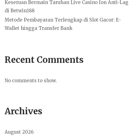
Keseruan Bermain Taruhan Live Casino Ion Anti-Lag
di Betwin188
Metode Pembayaran Terlengkap di Slot Gacor: E-
Wallet hingga Transfer Bank
Recent Comments
No comments to show.
Archives
August 2026