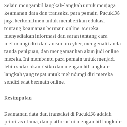
Selain mengambil langkah-langkah untuk menjaga
keamanan data dan transaksi para pemain, Pucuk138
juga berkomitmen untuk memberikan edukasi
tentang keamanan bermain online. Mereka
menyediakan informasi dan saran tentang cara
melindungi diri dari ancaman cyber, mengenali tanda-
tanda penipuan, dan mengamankan akun judi online
mereka. Ini membantu para pemain untuk menjadi
lebih sadar akan risiko dan mengambil langkah-
langkah yang tepat untuk melindungi diri mereka
sendiri saat bermain online.
Kesimpulan
Keamanan data dan transaksi di Pucuk138 adalah
prioritas utama, dan platform ini mengambil langkah-