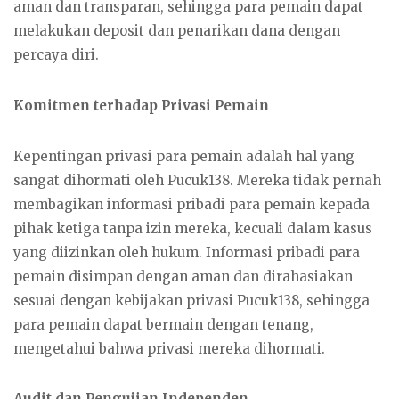
aman dan transparan, sehingga para pemain dapat
melakukan deposit dan penarikan dana dengan
percaya diri.
Komitmen terhadap Privasi Pemain
Kepentingan privasi para pemain adalah hal yang
sangat dihormati oleh Pucuk138. Mereka tidak pernah
membagikan informasi pribadi para pemain kepada
pihak ketiga tanpa izin mereka, kecuali dalam kasus
yang diizinkan oleh hukum. Informasi pribadi para
pemain disimpan dengan aman dan dirahasiakan
sesuai dengan kebijakan privasi Pucuk138, sehingga
para pemain dapat bermain dengan tenang,
mengetahui bahwa privasi mereka dihormati.
Audit dan Pengujian Independen