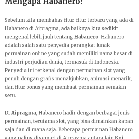
Mengapa Habanero?
Sebelum kita membahas fitur-fitur terbaru yang ada di
Habanero di Aipragma, ada baiknya kita sedikit
mengenal lebih jauh tentang
Habanero
. Habanero
adalah salah satu penyedia perangkat lunak
permainan online yang sudah memiliki nama besar di
industri perjudian dunia, termasuk di Indonesia.
Penyedia ini terkenal dengan permainan slot yang
penuh dengan grafis menakjubkan, animasi menarik,
dan fitur bonus yang membuat permainan semakin
seru.
Di
Aipragma
, Habanero hadir dengan berbagai jenis
permainan, terutama slot, yang bisa dimainkan kapan
saja dan di mana saja. Beberapa permainan Habanero
yang paling digemari di Aipragma antara lain
Koi