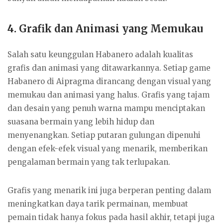
4. Grafik dan Animasi yang Memukau
Salah satu keunggulan Habanero adalah kualitas
grafis dan animasi yang ditawarkannya. Setiap game
Habanero di Aipragma dirancang dengan visual yang
memukau dan animasi yang halus. Grafis yang tajam
dan desain yang penuh warna mampu menciptakan
suasana bermain yang lebih hidup dan
menyenangkan. Setiap putaran gulungan dipenuhi
dengan efek-efek visual yang menarik, memberikan
pengalaman bermain yang tak terlupakan.
Grafis yang menarik ini juga berperan penting dalam
meningkatkan daya tarik permainan, membuat
pemain tidak hanya fokus pada hasil akhir, tetapi juga