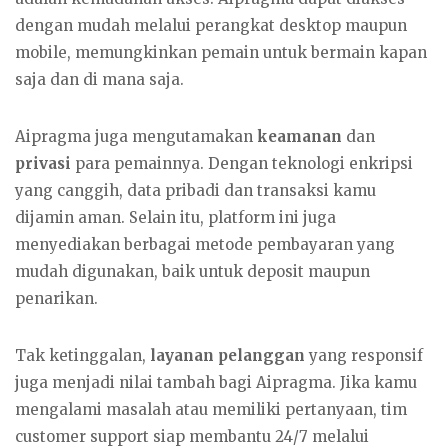
dengan mudah melalui perangkat desktop maupun
mobile, memungkinkan pemain untuk bermain kapan
saja dan di mana saja.
Aipragma juga mengutamakan
keamanan
dan
privasi
para pemainnya. Dengan teknologi enkripsi
yang canggih, data pribadi dan transaksi kamu
dijamin aman. Selain itu, platform ini juga
menyediakan berbagai metode pembayaran yang
mudah digunakan, baik untuk deposit maupun
penarikan.
Tak ketinggalan,
layanan pelanggan
yang responsif
juga menjadi nilai tambah bagi Aipragma. Jika kamu
mengalami masalah atau memiliki pertanyaan, tim
customer support siap membantu 24/7 melalui