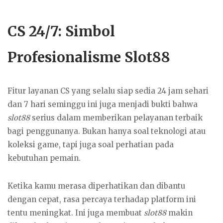
CS 24/7: Simbol
Profesionalisme Slot88
Fitur layanan CS yang selalu siap sedia 24 jam sehari
dan 7 hari seminggu ini juga menjadi bukti bahwa
slot88
serius dalam memberikan pelayanan terbaik
bagi penggunanya. Bukan hanya soal teknologi atau
koleksi game, tapi juga soal perhatian pada
kebutuhan pemain.
Ketika kamu merasa diperhatikan dan dibantu
dengan cepat, rasa percaya terhadap platform ini
tentu meningkat. Ini juga membuat
slot88
makin