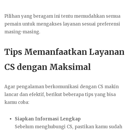
Pilihan yang beragam ini tentu memudahkan semua
pemain untuk mengakses layanan sesuai preferensi
masing-masing.
Tips Memanfaatkan Layanan
CS dengan Maksimal
Agar pengalaman berkomunikasi dengan CS makin
lancar dan efektif, berikut beberapa tips yang bisa
kamu coba:
Siapkan Informasi Lengkap
Sebelum menghubungi CS, pastikan kamu sudah