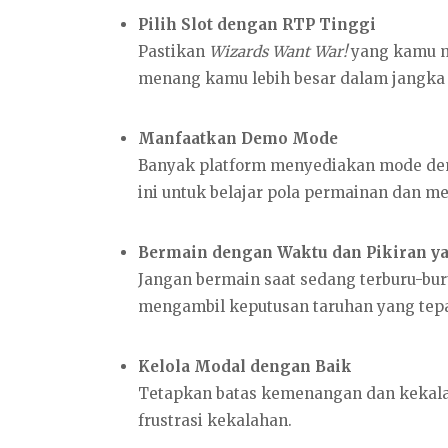
Pilih Slot dengan RTP Tinggi
Pastikan
Wizards Want War!
yang kamu ma
menang kamu lebih besar dalam jangka
Manfaatkan Demo Mode
Banyak platform menyediakan mode dem
ini untuk belajar pola permainan dan me
Bermain dengan Waktu dan Pikiran y
Jangan bermain saat sedang terburu-bu
mengambil keputusan taruhan yang tepa
Kelola Modal dengan Baik
Tetapkan batas kemenangan dan kekalah
frustrasi kekalahan.