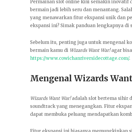
Permainan slot online kini semakin inovati
bermain jadi lebih seru dan menantang. Sala
yang menawarkan fitur ekspansi unik dan pe
ekspansi ini? Simak panduan lengkapnya di s
Sebelum itu, penting juga untuk mengenal k
bermain kamu di
Wizards Want War!
agar bis
https://www.cowichanriversidecottage.com/
.
Mengenal Wizards Want 
Wizards Want War!
adalah slot bertema sihir
soundtrack yang menegangkan. Fitur ekspan
dapat membuka peluang mendapatkan kombi
Fitur ekspansi ini biasanya memungkinkan 