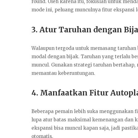
round. Oleh karena itu, fokuslah untuk mend
mode ini, peluang munculnya fitur ekspansi 
3. Atur Taruhan dengan Bij
Walaupun tergoda untuk memasang taruhan be
modal dengan bijak. Taruhan yang terlalu be
muncul. Gunakan strategi taruhan bertahap,
memantau keberuntungan.
4. Manfaatkan Fitur Autop
Beberapa pemain lebih suka menggunakan fit
lupa atur batas maksimal kemenangan dan ke
ekspansi bisa muncul kapan saja, jadi past
otomatis.