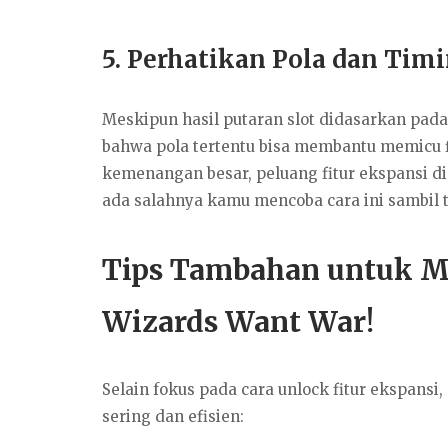
5. Perhatikan Pola dan Tim
Meskipun hasil putaran slot didasarkan pa
bahwa pola tertentu bisa membantu memicu fi
kemenangan besar, peluang fitur ekspansi dia
ada salahnya kamu mencoba cara ini sambil
Tips Tambahan untuk 
Wizards Want War!
Selain fokus pada cara unlock fitur ekspans
sering dan efisien: