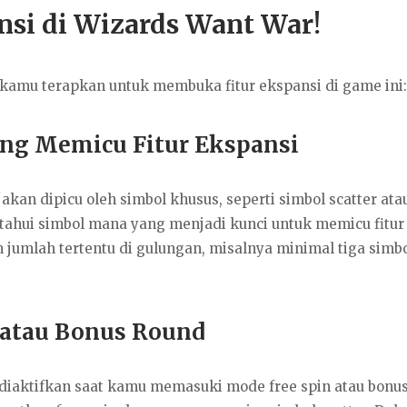
nsi di Wizards Want War!
 kamu terapkan untuk membuka fitur ekspansi di game ini:
ang Memicu Fitur Ekspansi
akan dipicu oleh simbol khusus, seperti simbol scatter ata
ahui simbol mana yang menjadi kunci untuk memicu fitur 
 jumlah tertentu di gulungan, misalnya minimal tiga simb
 atau Bonus Round
g diaktifkan saat kamu memasuki mode free spin atau bonu