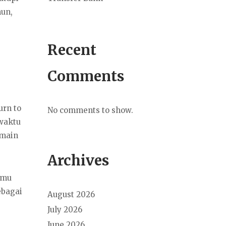
un,
Recent
Comments
urn to
No comments to show.
 waktu
emain
Archives
amu
ebagai
August 2026
July 2026
June 2026