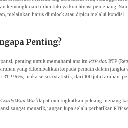
tkan kemungkinan terbentuknya kombinasi pemenang. Nam
nan, melainkan harus diunlock atau dipicu melalui kondisi
engapa Penting?
spansi, penting untuk memahami apa itu
RTP slot
. RTP (Ret
al taruhan yang dikembalikan kepada pemain dalam jangka
i RTP 96%, maka secara statistik, dari 100 juta taruhan, p
izards Want War!
dapat meningkatkan peluang menang k
pansi sangat menarik, jangan lupa selalu perhatikan RTP s