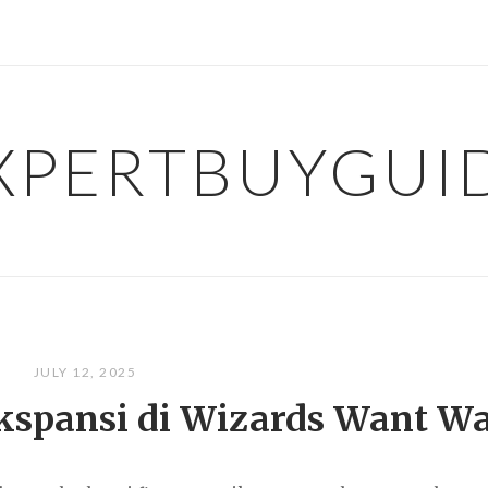
XPERTBUYGUI
JULY 12, 2025
Ekspansi di Wizards Want Wa