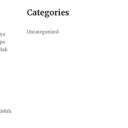
Categories
Uncategorized
aya
npa
idak
lebih