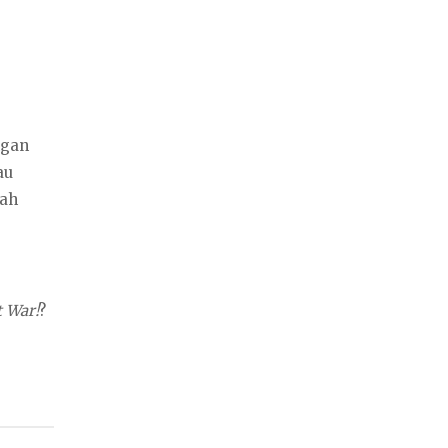
ngan
au
lah
 War!
?