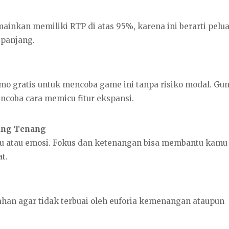
inkan memiliki RTP di atas 95%, karena ini berarti pelu
 panjang.
o gratis untuk mencoba game ini tanpa risiko modal. Gu
ncoba cara memicu fitur ekspansi.
ang Tenang
ru atau emosi. Fokus dan ketenangan bisa membantu kamu
t.
an agar tidak terbuai oleh euforia kemenangan ataupun