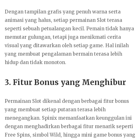
Dengan tampilan grafis yang penuh warna serta
animasi yang halus, setiap permainan Slot terasa
seperti sebuah petualangan kecil. Pemain tidak hanya
memutar gulungan, tetapi juga menikmati cerita
visual yang ditawarkan oleh setiap game. Hal inilah
yang membuat pengalaman bermain terasa lebih
hidup dan tidak monoton.
3. Fitur Bonus yang Menghibur
Permainan Slot dikenal dengan berbagai fitur bonus
yang membuat setiap putaran terasa lebih
menegangkan. Spinix memanfaatkan keunggulan ini
dengan menghadirkan berbagai fitur menarik seperti
Free Spins, simbol Wild, hingga mini game bonus yang