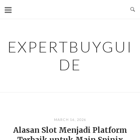
Skip
to
content
EXPERTBUYGUI
DE
MARCH 16, 2026
Alasan Slot Menjadi Platform
Terbaik untuk Main Spinix