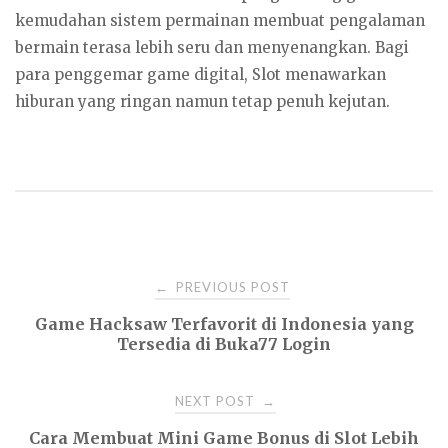
kemudahan sistem permainan membuat pengalaman
bermain terasa lebih seru dan menyenangkan. Bagi
para penggemar game digital, Slot menawarkan
hiburan yang ringan namun tetap penuh kejutan.
Post
PREVIOUS POST
←
Game Hacksaw Terfavorit di Indonesia yang
navigation
Tersedia di Buka77 Login
NEXT POST
→
Cara Membuat Mini Game Bonus di Slot Lebih