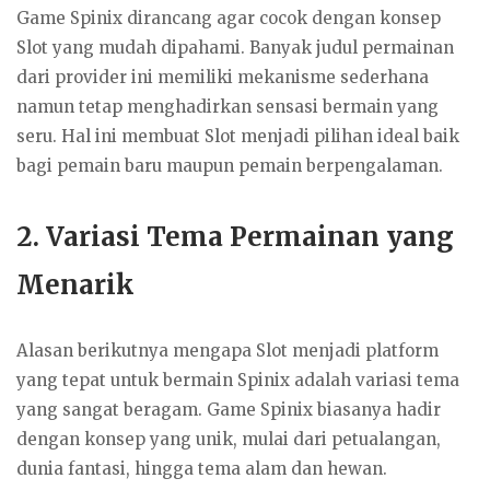
Game Spinix dirancang agar cocok dengan konsep
Slot yang mudah dipahami. Banyak judul permainan
dari provider ini memiliki mekanisme sederhana
namun tetap menghadirkan sensasi bermain yang
seru. Hal ini membuat Slot menjadi pilihan ideal baik
bagi pemain baru maupun pemain berpengalaman.
2. Variasi Tema Permainan yang
Menarik
Alasan berikutnya mengapa Slot menjadi platform
yang tepat untuk bermain Spinix adalah variasi tema
yang sangat beragam. Game Spinix biasanya hadir
dengan konsep yang unik, mulai dari petualangan,
dunia fantasi, hingga tema alam dan hewan.