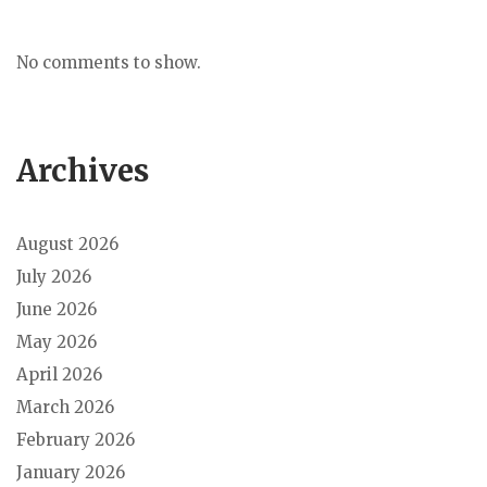
No comments to show.
Archives
August 2026
July 2026
June 2026
May 2026
April 2026
March 2026
February 2026
January 2026