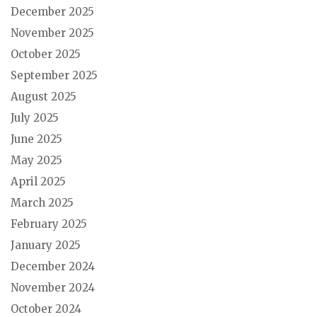
December 2025
November 2025
October 2025
September 2025
August 2025
July 2025
June 2025
May 2025
April 2025
March 2025
February 2025
January 2025
December 2024
November 2024
October 2024