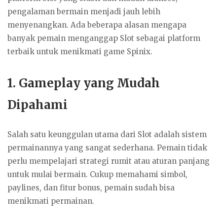
pengalaman bermain menjadi jauh lebih
menyenangkan. Ada beberapa alasan mengapa
banyak pemain menganggap Slot sebagai platform
terbaik untuk menikmati game Spinix.
1. Gameplay yang Mudah
Dipahami
Salah satu keunggulan utama dari Slot adalah sistem
permainannya yang sangat sederhana. Pemain tidak
perlu mempelajari strategi rumit atau aturan panjang
untuk mulai bermain. Cukup memahami simbol,
paylines, dan fitur bonus, pemain sudah bisa
menikmati permainan.