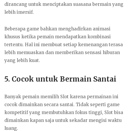
dirancang untuk menciptakan suasana bermain yang
lebih imersif.
Beberapa game bahkan menghadirkan animasi
khusus ketika pemain mendapatkan kombinasi
tertentu. Hal ini membuat setiap kemenangan terasa
lebih memuaskan dan memberikan sensasi hiburan
yang lebih kuat.
5. Cocok untuk Bermain Santai
Banyak pemain memilih Slot karena permainan ini
cocok dimainkan secara santai. Tidak seperti game
kompetitif yang membutuhkan fokus tinggi, Slot bisa
dimainkan kapan saja untuk sekadar mengisi waktu
luang.